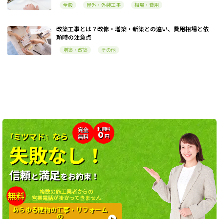
全般
屋外・外装工事
相場・費用
改築工事とは？改修・増築・新築との違い、費用相場と依
頼時の注意点
増築・改築
その他
利用料
完全
0
『ミツマド』なら
無料
円
失敗なし！
信頼
満足
と
をお約束！
複数の施工業者からの
無料
営業電話が掛かってきません
あらゆる建物の工事・リフォーム
の