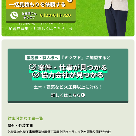
一括見積もりを依頼する
お電話でも
0120-011-320
承ります
［受付時間］平日 10:00〜18:00
加盟店募集中！ 詳しくはこちら。
『ミツマド』に加盟すると
業者様・職人様へ
案件・仕事が見つかる
協力会社が見つかる
土木・建築など50工種以上に対応！
詳しくはこちら
対応可能な工事一覧
屋外・外装工事
外壁塗装
外壁工事
屋根塗装
屋根工事
屋上防水
ベランダ防水
雨漏り修理
その他