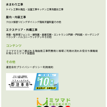
水まわり工事
トイレ工事
お風呂・浴室工事
キッチン工事
洗面台工事
屋内・内装工事
クロス張替
リビング
ダイニング
階段
洋室
和室
その他
エクステリア・外構工事
車庫・駐車場
フェンス・塀
物置・倉庫
玄関・エントランス
門扉・門柱
庭・ガーデニング
ベランダ・バルコニー
ウッドデッキ
その他
コンテンツ
ミツマドとは？
選ばれる理由
施工事例
費用と相場
ご利用の流れ
お役立ち情報局
お知らせ
ミツマド加盟店
その他
運営会社
プライバシーポリシー
利用規約