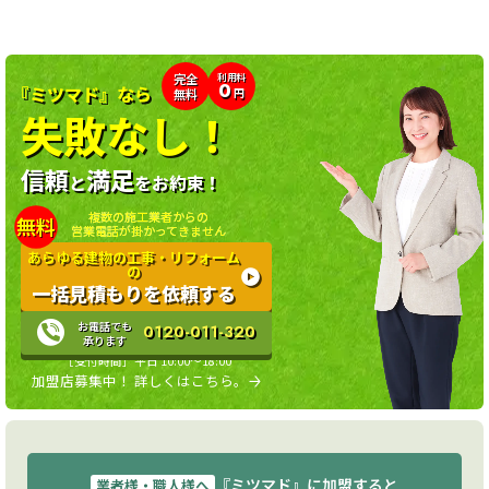
利用料
完全
0
『ミツマド』なら
無料
円
失敗なし！
信頼
満足
と
をお約束！
複数の施工業者からの
無料
営業電話が掛かってきません
あらゆる建物の工事・リフォーム
の
一括見積もりを依頼する
お電話でも
0120-011-320
承ります
［受付時間］平日 10:00〜18:00
加盟店募集中！ 詳しくはこちら。
『ミツマド』に加盟すると
業者様・職人様へ