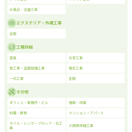
お風呂・浴室工事
エクステリア・外構工事
全般
工種詳細
塗装
左官工事
管工事・空調設備工事
電気工事
一式工事
全般
その他
オフィス・事務所・ビル
増築・改築
耐震・断熱
マンション・アパート
タイル・レンガ・ブロック・石工
大規模修繕工事
事