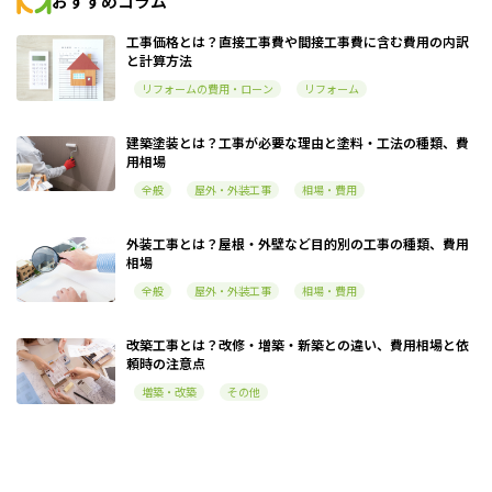
おすすめコラム
工事価格とは？直接工事費や間接工事費に含む費用の内訳
と計算方法
リフォームの費用・ローン
リフォーム
建築塗装とは？工事が必要な理由と塗料・工法の種類、費
用相場
全般
屋外・外装工事
相場・費用
外装工事とは？屋根・外壁など目的別の工事の種類、費用
相場
全般
屋外・外装工事
相場・費用
改築工事とは？改修・増築・新築との違い、費用相場と依
頼時の注意点
増築・改築
その他