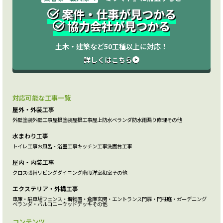
案件・仕事が見つかる
協力会社が見つかる
土木・建築など50工種以上に対応！
詳しくはこちら
対応可能な工事一覧
屋外・外装工事
外壁塗装
外壁工事
屋根塗装
屋根工事
屋上防水
ベランダ防水
雨漏り修理
その他
水まわり工事
トイレ工事
お風呂・浴室工事
キッチン工事
洗面台工事
屋内・内装工事
クロス張替
リビング
ダイニング
階段
洋室
和室
その他
エクステリア・外構工事
車庫・駐車場
フェンス・塀
物置・倉庫
玄関・エントランス
門扉・門柱
庭・ガーデニング
ベランダ・バルコニー
ウッドデッキ
その他
コンテンツ