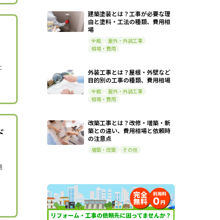
建築塗装とは？工事が必要な理
由と塗料・工法の種類、費用相
場
全般
屋外・外装工事
相場・費用
と
外装工事とは？屋根・外壁など
目的別の工事の種類、費用相場
全般
屋外・外装工事
相場・費用
改築工事とは？改修・増築・新
ド
築との違い、費用相場と依頼時
の注意点
増築・改築
その他
題