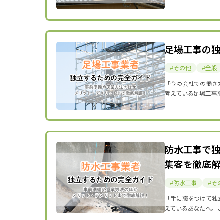
足場工事の
その他
全般
「今の会社での働き
考えている足場工事
防水工事で独
集客を徹底
防水工事
そ
「手に職をつけて独
えているあなたへ。