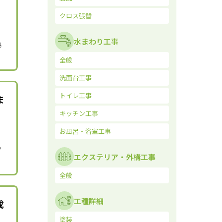
クロス張替
水まわり工事
協
全般
洗面台工事
トイレ工事
ま
キッチン工事
お風呂・浴室工事
？
エクステリア・外構工事
全般
工種詳細
成
塗装