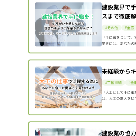
建設業界で
スまで徹底
その他
全般
「手に職をつけて、
業界には、あなたの
未経験から
工種詳細
全
「大工として手に職
は、大工の求人を探
建設業の協