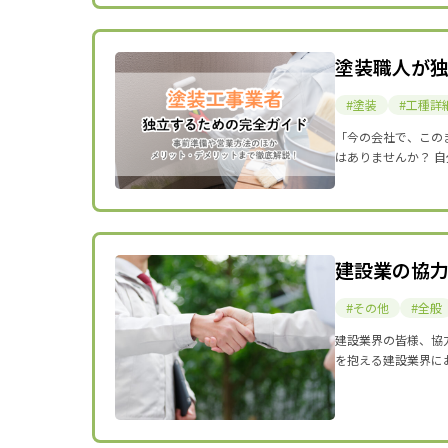
塗装職人が
塗装
工種詳
「今の会社で、この
はありませんか？ 
建設業の協
その他
全般
建設業界の皆様、協
を抱える建設業界に