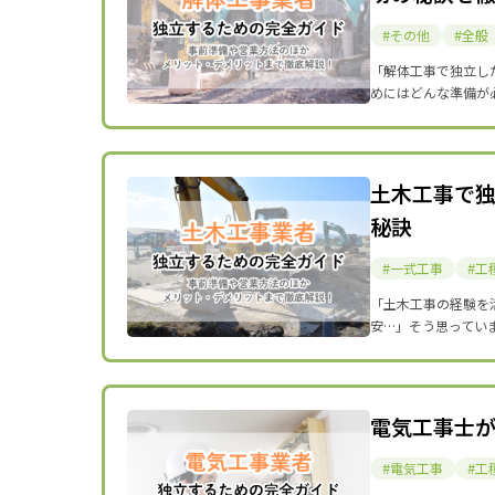
その他
全般
「解体工事で独立し
めにはどんな準備が
土木工事で
秘訣
一式工事
工
「土木工事の経験を
安…」そう思ってい
電気工事士が
電気工事
工