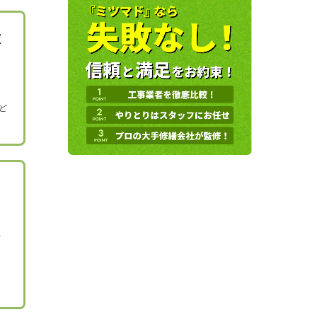
徹
ど
で