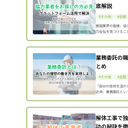
底解説
その他
全般
建設業界の皆様、協
力会社を見つけるこ
業務委託の
とめ
その他
全般
「自分の技術を活か
近年、業務委託とい
解体工事で
功の秘訣を