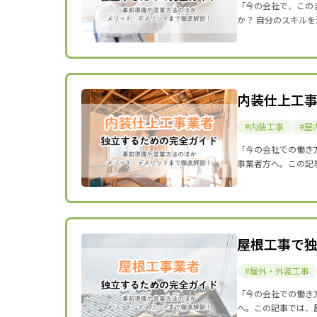
「今の会社で、この
か？ 自分のスキル
内装仕上工
内装工事
屋
「今の会社での働き
事業者方へ。この記
屋根工事で
屋外・外装工事
「今の会社での働き
へ。この記事では、