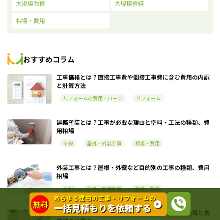
大規模改修
大規模修繕
相場・費用
おすすめコラム
工事価格とは？直接工事費や間接工事費に含む費用の内訳
と計算方法
リフォームの費用・ローン
リフォーム
建築塗装とは？工事が必要な理由と塗料・工法の種類、費
用相場
全般
屋外・外装工事
相場・費用
外装工事とは？屋根・外壁など目的別の工事の種類、費用
相場
全般
屋外・外装工事
相場・費用
あらゆる建物の工事・リフォームの
無料
一括見積もりを依頼する
改築工事とは？改修・増築・新築との違い、費用相場と依