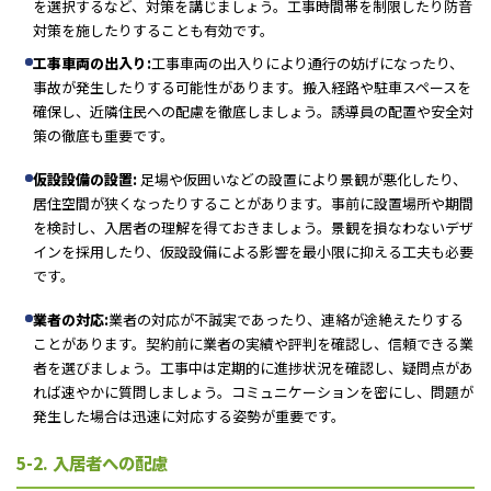
を選択するなど、対策を講じましょう。工事時間帯を制限したり防音
対策を施したりすることも有効です。
工事車両の出入り:
工事車両の出入りにより通行の妨げになったり、
事故が発生したりする可能性があります。搬入経路や駐車スペースを
確保し、近隣住民への配慮を徹底しましょう。誘導員の配置や安全対
策の徹底も重要です。
仮設設備の設置:
足場や仮囲いなどの設置により景観が悪化したり、
居住空間が狭くなったりすることがあります。事前に設置場所や期間
を検討し、入居者の理解を得ておきましょう。景観を損なわないデザ
インを採用したり、仮設設備による影響を最小限に抑える工夫も必要
です。
業者の対応:
業者の対応が不誠実であったり、連絡が途絶えたりする
ことがあります。契約前に業者の実績や評判を確認し、信頼できる業
者を選びましょう。工事中は定期的に進捗状況を確認し、疑問点があ
れば速やかに質問しましょう。コミュニケーションを密にし、問題が
発生した場合は迅速に対応する姿勢が重要です。
5-2. 入居者への配慮