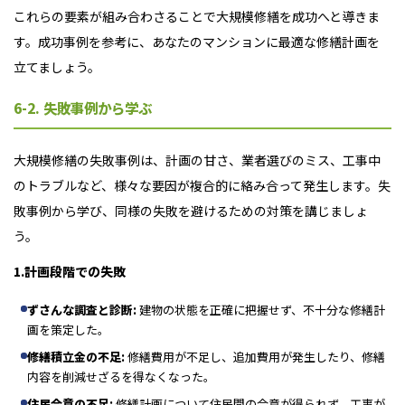
これらの要素が組み合わさることで大規模修繕を成功へと導きま
す。成功事例を参考に、あなたのマンションに最適な修繕計画を
立てましょう。
6-2. 失敗事例から学ぶ
大規模修繕の失敗事例は、計画の甘さ、業者選びのミス、工事中
のトラブルなど、様々な要因が複合的に絡み合って発生します。失
敗事例から学び、同様の失敗を避けるための対策を講じましょ
う。
1.計画段階での失敗
ずさんな調査と診断
:
建物の状態を正確に把握せず、不十分な修繕計
画を策定した。
修繕積立金の不足
:
修繕費用が不足し、追加費用が発生したり、修繕
内容を削減せざるを得なくなった。
住民合意の不足
:
修繕計画について住民間の合意が得られず、工事が