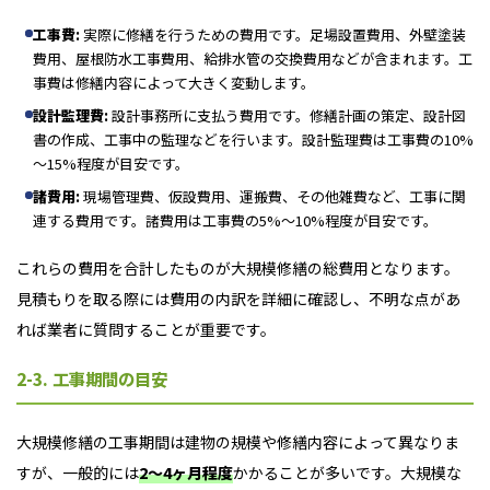
工事費:
実際に修繕を行うための費用です。足場設置費用、外壁塗装
費用、屋根防水工事費用、給排水管の交換費用などが含まれます。工
事費は修繕内容によって大きく変動します。
設計監理費:
設計事務所に支払う費用です。修繕計画の策定、設計図
書の作成、工事中の監理などを行います。設計監理費は工事費の10%
～15%程度が目安です。
諸費用:
現場管理費、仮設費用、運搬費、その他雑費など、工事に関
連する費用です。諸費用は工事費の5%～10%程度が目安です。
これらの費用を合計したものが大規模修繕の総費用となります。
見積もりを取る際には費用の内訳を詳細に確認し、不明な点があ
れば業者に質問することが重要です。
2-3. 工事期間の目安
大規模修繕の工事期間は建物の規模や修繕内容によって異なりま
すが、一般的には
2～4ヶ月程度
かかることが多いです。大規模な