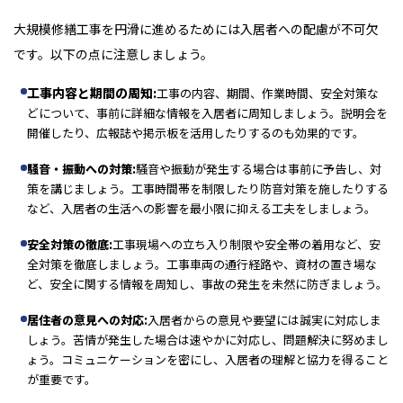
大規模修繕工事を円滑に進めるためには入居者への配慮が不可欠
です。以下の点に注意しましょう。
工事内容と期間の周知:
工事の内容、期間、作業時間、安全対策な
どについて、事前に詳細な情報を入居者に周知しましょう。説明会を
開催したり、広報誌や掲示板を活用したりするのも効果的です。
騒音・振動への対策:
騒音や振動が発生する場合は事前に予告し、対
策を講じましょう。工事時間帯を制限したり防音対策を施したりする
など、入居者の生活への影響を最小限に抑える工夫をしましょう。
安全対策の徹底:
工事現場への立ち入り制限や安全帯の着用など、安
全対策を徹底しましょう。工事車両の通行経路や、資材の置き場な
ど、安全に関する情報を周知し、事故の発生を未然に防ぎましょう。
居住者の意見への対応:
入居者からの意見や要望には誠実に対応しま
しょう。苦情が発生した場合は速やかに対応し、問題解決に努めまし
ょう。コミュニケーションを密にし、入居者の理解と協力を得ること
が重要です。