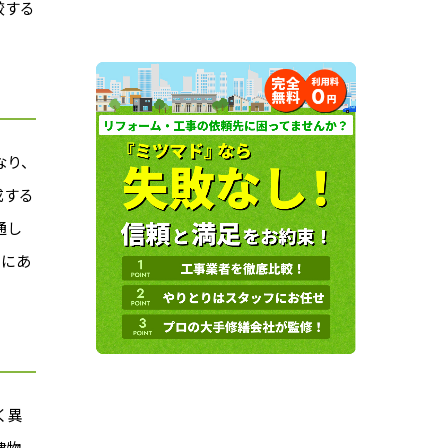
較する
なり、
成する
通し
とにあ
く異
建物