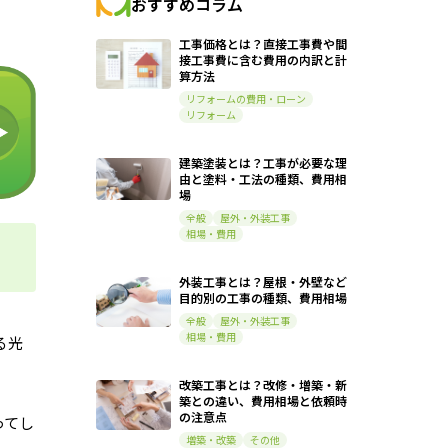
おすすめコラム
工事価格とは？直接工事費や間
接工事費に含む費用の内訳と計
算方法
リフォームの費用・ローン
リフォーム
建築塗装とは？工事が必要な理
由と塗料・工法の種類、費用相
場
全般
屋外・外装工事
相場・費用
外装工事とは？屋根・外壁など
目的別の工事の種類、費用相場
全般
屋外・外装工事
相場・費用
る光
改築工事とは？改修・増築・新
築との違い、費用相場と依頼時
の注意点
ってし
増築・改築
その他