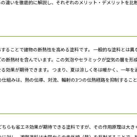
料の違いを徹底的に解説し、それぞれのメリット・デメリットを比
することで建物の断熱性を高める塗料です。 一般的な塗料とは異
どの断熱材を含んでいます。この気泡やセラミックが空気の層を形
る効果が期待できます。 つまり、夏は涼しく冬は暖かく、一年を
の仕組みは、熱の伝導、対流、輻射の3つの伝熱経路を抑制するこ
どちらも省エネ効果が期待できる塗料ですが、その作用原理は大き
のに対し、遮熱塗料は太陽からの赤外線（熱）を反射することで、