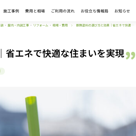
施工事例
費用と相場
ご利用の流れ
お役立ち情報局
お知らせ
塗装
・
屋内・内装工事
・
リフォーム
・
相場・費用
断熱塗料の選び方と効果｜省エネで快適…
｜省エネで快適な住まいを実現
用