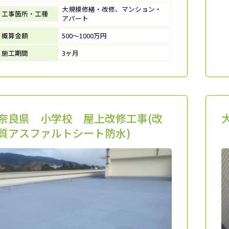
大規模修繕・改修、マンション・
工事箇所・工種
アパート
概算金額
500～1000万円
施工期間
3ヶ月
奈良県 小学校 屋上改修工事(改
質アスファルトシート防水)