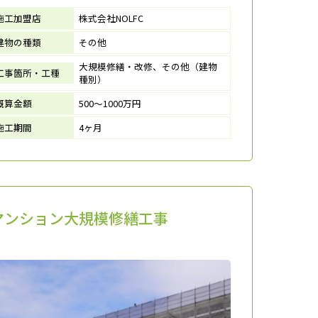
施工加盟店
株式会社NOLFC
建物の種類
その他
大規模修繕・改修、その他（建物
工事箇所・工種
種別）
概算金額
500～1000万円
施工期間
4ヶ月
マンション大規模修繕工事