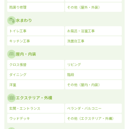
雨漏り修理
その他（屋外・外装）
水まわり
トイレ工事
お風呂・浴室工事
キッチン工事
洗面台工事
屋内・内装
クロス張替
リビング
ダイニング
階段
洋室
その他（屋内・内装）
エクステリア・外構
玄関・エントランス
ベランダ・バルコニー
ウッドデッキ
その他（エクステリア・外構）