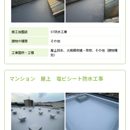
施工加盟店
ST防水工業
建物の種類
その他
屋上防水、大規模修繕・改修、その他（建物種
工事箇所・工種
別）
マンション 屋上 塩ビシート防水工事