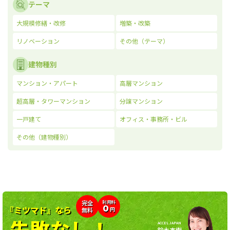
テーマ
大規模修繕・改修
増築・改築
リノベーション
その他（テーマ）
建物種別
マンション・アパート
高層マンション
超高層・タワーマンション
分譲マンション
一戸建て
オフィス・事務所・ビル
その他（建物種別）
利用料
完全
0
『ミツマド』なら
無料
円
失敗なし！
ACCEL JAPAN
鈴木杏樹