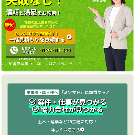
信頼
満足
と
をお約束！
複数の施工業者からの
無料
営業電話が掛かってきません
たった30秒で依頼完了！
一括見積もりを依頼する
お電話でも
0120-011-320
承ります
［受付時間］平日 10:00〜18:00
加盟店募集中！ 詳しくはこちら。
『ミツマド』に加盟すると
業者様・職人様へ
案件・仕事が見つかる
協力会社が見つかる
土木・建築など29工種に対応！
詳しくはこちら