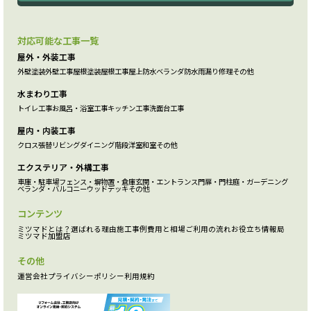
対応可能な工事一覧
屋外・外装工事
外壁塗装
外壁工事
屋根塗装
屋根工事
屋上防水
ベランダ防水
雨漏り修理
その他
水まわり工事
トイレ工事
お風呂・浴室工事
キッチン工事
洗面台工事
屋内・内装工事
クロス張替
リビング
ダイニング
階段
洋室
和室
その他
エクステリア・外構工事
車庫・駐車場
フェンス・塀
物置・倉庫
玄関・エントランス
門扉・門柱
庭・ガーデニング
ベランダ・バルコニー
ウッドデッキ
その他
コンテンツ
ミツマドとは？
選ばれる理由
施工事例
費用と相場
ご利用の流れ
お役立ち情報局
ミツマド加盟店
その他
運営会社
プライバシーポリシー
利用規約