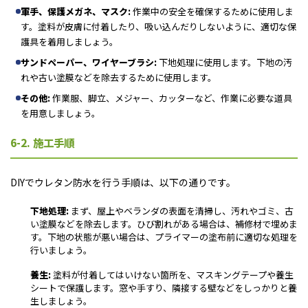
軍手、保護メガネ、マスク:
作業中の安全を確保するために使用しま
す。塗料が皮膚に付着したり、吸い込んだりしないように、適切な保
護具を着用しましょう。
サンドペーパー、ワイヤーブラシ:
下地処理に使用します。下地の汚
れや古い塗膜などを除去するために使用します。
その他:
作業服、脚立、メジャー、カッターなど、作業に必要な道具
を用意しましょう。
6-2. 施工手順
DIYでウレタン防水を行う手順は、以下の通りです。
下地処理:
まず、屋上やベランダの表面を清掃し、汚れやゴミ、古
い塗膜などを除去します。ひび割れがある場合は、補修材で埋めま
す。下地の状態が悪い場合は、プライマーの塗布前に適切な処理を
行いましょう。
養生:
塗料が付着してはいけない箇所を、マスキングテープや養生
シートで保護します。窓や手すり、隣接する壁などをしっかりと養
生しましょう。