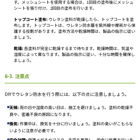
す。メッシュシートを使用する場合は、1回目の塗布後にメッシュ
シートを張り付け、2回目の塗布を行います。
トップコート塗布:
ウレタン塗料が乾燥したら、トップコートを塗
布します。トップコートは、ウレタン防水層を紫外線や摩耗から保
護する役割があります。塗布方法や乾燥時間は、製品の指示に従い
ましょう。
乾燥:
各塗料が完全に乾燥するまで待ちます。乾燥時間は、気温や
湿度によって異なります。製品の指示に従い、十分な時間を確保し
ましょう。
6-3. 注意点
DIYでウレタン防水を行う際には、以下の点に注意しましょう。
天候:
雨の日や湿度の高い日は、施工を避けましょう。塗料の乾燥不
良や、密着不良の原因になります。
換気:
作業中は、換気を十分に行いましょう。塗料の臭いがこもらな
いように注意が必要です。
安全対策:
保護メガネやマスク、手袋を着用し、安全に作業を行いま