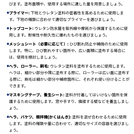
びます。塗布面積や、使用する場所に適した量を用意しましょう。
プライマー:
下地とウレタン塗料の密着性を高めるために使用しま
す。下地の種類に合わせて適切なプライマーを選びましょう。
トップコート:
ウレタン防水層を紫外線や摩耗から保護するために使
用します。耐候性や耐久性に優れたものを選びましょう。
メッシュシート（必要に応じて）:
ひび割れ防止や補強のために使用
します。特に、ひび割れやすい箇所や、広い面積に塗布する場合に
は、使用を検討しましょう。
ヘラ、ローラー、刷毛:
ウレタン塗料を塗布するために使用します。
ヘラは、細かい部分や隅に塗布する際に、ローラーは広い面に塗布す
る際に、刷毛は細かい部分や補修箇所に、それぞれ使い分けることが
できます
。
マスキングテープ、養生シート:
塗料が付着してはいけない箇所を保
護するために使用します。窓や手すり、隣接する壁などを養生しまし
ょう。
ヘラ、バケツ、攪拌機(かくはんき):
塗料を混ぜ合わせるために使用
します。塗料の種類や量に合わせて、適切なサイズの容器を選びまし
ょう。