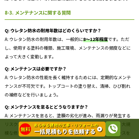
8-3. メンテナンスに関する質問
Q: ウレタン防水の耐用年数はどのくらいですか？
A: ウレタン防水の耐用年数は、一般的に
8～12年程度
です。ただ
し、使用する塗料の種類、施工環境、メンテナンスの頻度などに
よって大きく変動します。
Q: メンテナンスは必要ですか？
A: ウレタン防水の性能を長く維持するためには、定期的なメンテ
ナンスが不可欠です。トップコートの塗り替え、清掃、ひび割れ
の補修などを行いましょう。
Q: メンテナンスを怠るとどうなりますか？
A: メンテナンスを怠ると、塗膜の劣化が進み、雨漏りが発生する
リスクが高まります。雨漏りは、建物の構造体を腐食させ、大規
あらゆる建物の工事・リフォームの
無料
一括見積もりを依頼する
模な修繕が必要になることもあります。定期的なメンテナンスを