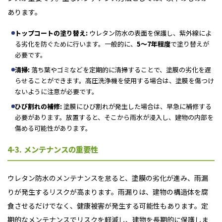
あります。
トップコートの塗り替え:
ウレタン防水の表面を保護し、紫外線によ
る劣化を防ぐために行います。一般的に、
5～7年程度
で塗り替えが
必要です。
清掃:
落ち葉やゴミなどを定期的に清掃することで、塗膜の劣化を遅
らせることができます。高圧洗浄機を使用する場合は、塗膜を傷つけ
ないように注意が必要です。
ひび割れの補修:
塗膜にひび割れが発生した場合は、早急に補修する
必要があります。放置すると、そこから雨水が浸入し、建物の内部を
傷める可能性があります。
4-3. メンテナンスの重要性
ウレタン防水のメンテナンスを怠ると、塗膜の劣化が進み、雨漏
りが発生するリスクが高まります。雨漏りは、建物の構造体を腐
食させるだけでなく、
健康被害が発生する可能性もあります。定
期的なメンテナンスでリスクを軽減し、建物を長期的に保護しま