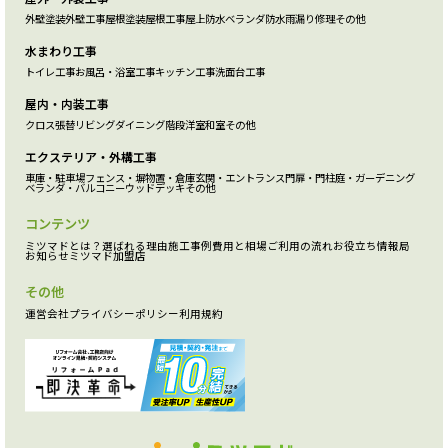
外壁塗装
外壁工事
屋根塗装
屋根工事
屋上防水
ベランダ防水
雨漏り修理
その他
水まわり工事
トイレ工事
お風呂・浴室工事
キッチン工事
洗面台工事
屋内・内装工事
クロス張替
リビング
ダイニング
階段
洋室
和室
その他
エクステリア・外構工事
車庫・駐車場
フェンス・塀
物置・倉庫
玄関・エントランス
門扉・門柱
庭・ガーデニング
ベランダ・バルコニー
ウッドデッキ
その他
コンテンツ
ミツマドとは？
選ばれる理由
施工事例
費用と相場
ご利用の流れ
お役立ち情報局
お知らせ
ミツマド加盟店
その他
運営会社
プライバシーポリシー
利用規約