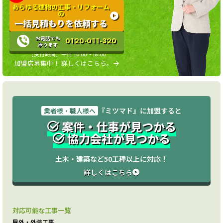
あらゆる建物の工事・リフォーム
の
一括見積もりを依頼する
お電話でも
0120-011-320
承ります
［受付時間］平日 10:00〜18:00
加盟店募集中！ 詳しくはこちら。
『ミツマド』に加盟すると
業者様・職人様へ
案件・仕事が見つかる
協力会社が見つかる
土木・建築など50工種以上に対応！
詳しくはこちら
対応可能な工事一覧
屋外・外装工事