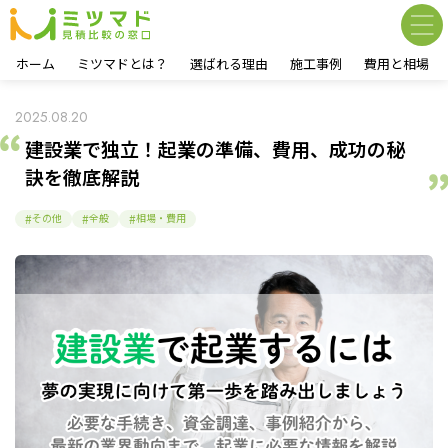
ホーム
ミツマドとは？
選ばれる理由
施工事例
費用と相場
2025.08.20
建設業で独立！起業の準備、費用、成功の秘
訣を徹底解説
その他
全般
相場・費用