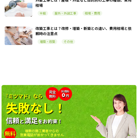
相場
全般
屋外・外装工事
相場・費用
改築工事とは？改修・増築・新築との違い、費用相場と依
頼時の注意点
増築・改築
その他
利用料
完全
0
『ミツマド』なら
無料
円
失敗なし！
信頼
満足
と
をお約束！
複数の施工業者からの
無料
営業電話が掛かってきません