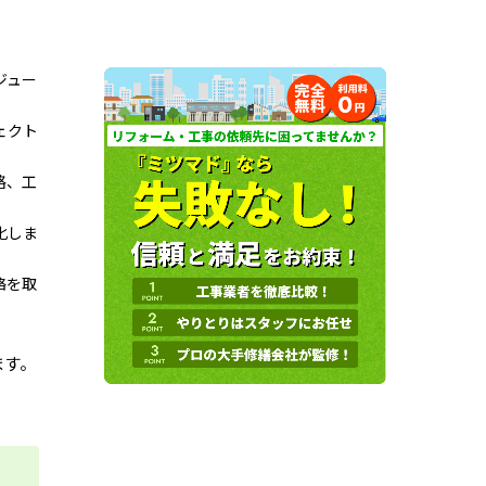
ジュー
ェクト
格、工
化しま
絡を取
ます。