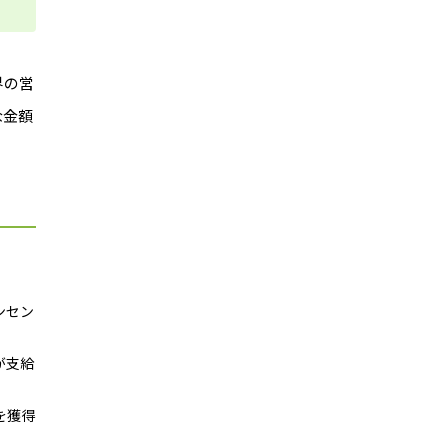
界の営
な金額
。
ンセン
が支給
を獲得