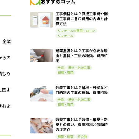
おすすめコラム
工事価格とは？直接工事費や間
接工事費に含む費用の内訳と計
算方法
リフォームの費用・ローン
リフォーム
、企業
建築塗装とは？工事が必要な理
由と塗料・工法の種類、費用相
からの
場
全般
屋外・外装工事
相場・費用
積もり
外装工事とは？屋根・外壁など
に関す
目的別の工事の種類、費用相場
全般
屋外・外装工事
相場・費用
進むよ
改築工事とは？改修・増築・新
築との違い、費用相場と依頼時
の注意点
増築・改築
その他