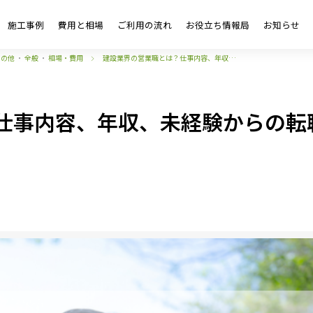
施工事例
費用と相場
ご利用の流れ
お役立ち情報局
お知らせ
その他
・
全般
・
相場・費用
建設業界の営業職とは？仕事内容、年収…
仕事内容、年収、未経験からの転