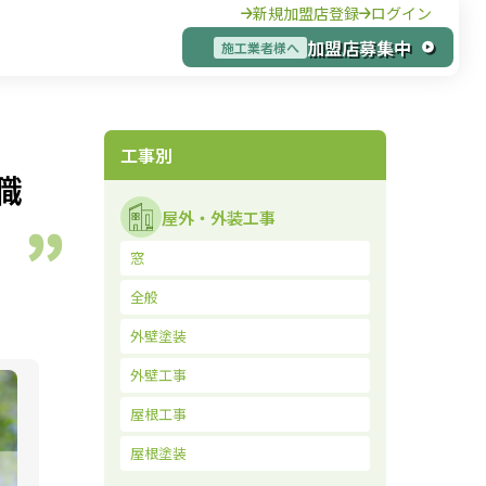
新規加盟店登録
ログイン
加盟店募集中
施工業者様へ
工事別
職
屋外・外装工事
窓
全般
外壁塗装
外壁工事
屋根工事
屋根塗装