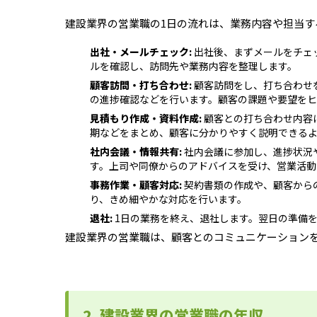
建設業界の営業職の1日の流れは、業務内容や担当す
出社・メールチェック:
出社後、まずメールをチェ
ルを確認し、訪問先や業務内容を整理します。
顧客訪問・打ち合わせ:
顧客訪問をし
、打ち合わせ
の進捗確認などを行います。顧客の課題や要望をヒ
見積もり作成・資料作成:
顧客との打ち合わせ内容
期などをまとめ、顧客に分かりやすく説明できる
社内会議・情報共有:
社内会議に参加し、進捗状況
す。上司や同僚からのアドバイスを受け、営業活動
事務作業・顧客対応:
契約書類の作成や、顧客から
り、きめ細やかな対応を行います。
退社:
1日の業務を終え、退社します。翌日の準備
建設業界の営業職は、顧客とのコミュニケーション
2. 建設業界の営業職の年収