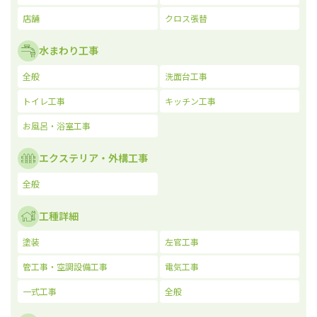
店舗
クロス張替
水まわり工事
全般
洗面台工事
トイレ工事
キッチン工事
お風呂・浴室工事
エクステリア・外構工事
全般
工種詳細
塗装
左官工事
管工事・空調設備工事
電気工事
一式工事
全般