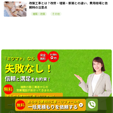
改築工事とは？改修・増築・新築との違い、費用相場と依
頼時の注意点
増築・改築
その他
利用料
完全
0
『ミツマド』なら
無料
円
失敗なし！
信頼
満足
と
をお約束！
複数の施工業者からの
無料
営業電話が掛かってきません
あらゆる建物の工事・リフォーム
の
あらゆる建物の工事・リフォームの
一括見積もりを依頼する
無料
一括見積もりを依頼する
お電話でも