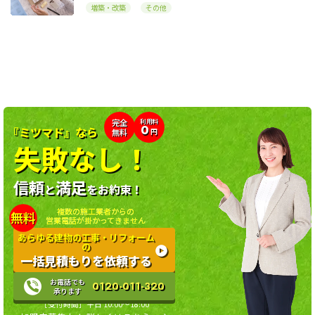
増築・改築
その他
利用料
完全
0
『ミツマド』なら
無料
円
失敗なし！
信頼
満足
と
をお約束！
複数の施工業者からの
無料
営業電話が掛かってきません
あらゆる建物の工事・リフォーム
の
一括見積もりを依頼する
お電話でも
0120-011-320
承ります
［受付時間］平日 10:00〜18:00