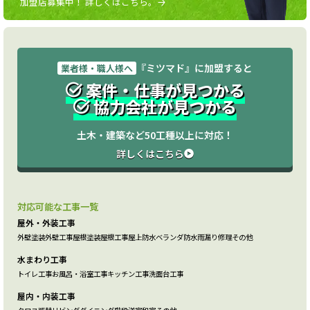
加盟店募集中！ 詳しくはこちら。
『ミツマド』に加盟すると
業者様・職人様へ
案件・仕事が見つかる
協力会社が見つかる
土木・建築など50工種以上に対応！
詳しくはこちら
対応可能な工事一覧
屋外・外装工事
外壁塗装
外壁工事
屋根塗装
屋根工事
屋上防水
ベランダ防水
雨漏り修理
その他
水まわり工事
トイレ工事
お風呂・浴室工事
キッチン工事
洗面台工事
屋内・内装工事