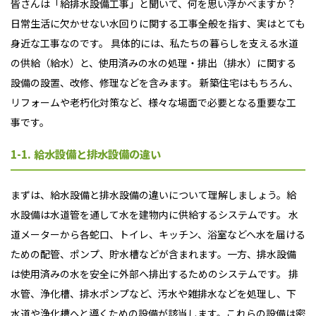
皆さんは「給排水設備工事」と聞いて、何を思い浮かべますか？
日常生活に欠かせない水回りに関する工事全般を指す、実はとても
身近な工事なのです。 具体的には、私たちの暮らしを支える水道
の供給（給水）と、使用済みの水の処理・排出（排水）に関する
設備の設置、改修、修理などを含みます。 新築住宅はもちろん、
リフォームや老朽化対策など、様々な場面で必要となる重要な工
事です。
1-1. 給水設備と排水設備の違い
まずは、給水設備と排水設備の違いについて理解しましょう。給
水設備は水道管を通して水を建物内に供給するシステムです。 水
道メーターから各蛇口、トイレ、キッチン、浴室などへ水を届ける
ための配管、ポンプ、貯水槽などが含まれます。一方、排水設備
は使用済みの水を安全に外部へ排出するためのシステムです。 排
水管、浄化槽、排水ポンプなど、汚水や雑排水などを処理し、下
水道や浄化槽へと導くための設備が該当します。これらの設備は密