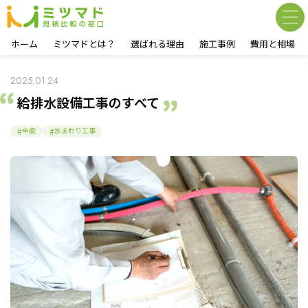
ホーム
ミツマドとは？
選ばれる理由
施工事例
費用と相場
2025.01.24
給排水設備工事のすべて
全般
水まわり工事