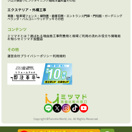
クロス張替
リビング
ダイニング
階段
洋室
和室
その他
エクステリア・外構工事
車庫・駐車場
フェンス・塀
物置・倉庫
玄関・エントランス
門扉・門柱
庭・ガーデニング
ベランダ・バルコニー
ウッドデッキ
その他
コンテンツ
ミツマドとは？
選ばれる理由
施工事例
費用と相場
ご利用の流れ
お役立ち情報局
お知らせ
ミツマド加盟店
その他
運営会社
プライバシーポリシー
利用規約
Copyright ©Twinkle World, inc. All Rights Reserved.