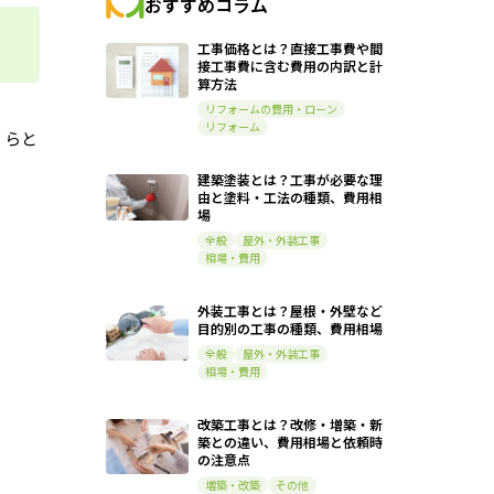
おすすめコラム
工事価格とは？直接工事費や間
接工事費に含む費用の内訳と計
算方法
リフォームの費用・ローン
リフォーム
くらと
建築塗装とは？工事が必要な理
由と塗料・工法の種類、費用相
場
全般
屋外・外装工事
相場・費用
外装工事とは？屋根・外壁など
目的別の工事の種類、費用相場
全般
屋外・外装工事
相場・費用
改築工事とは？改修・増築・新
築との違い、費用相場と依頼時
の注意点
増築・改築
その他