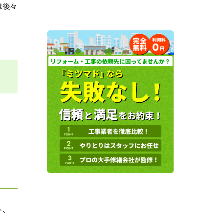
は後々
ト、