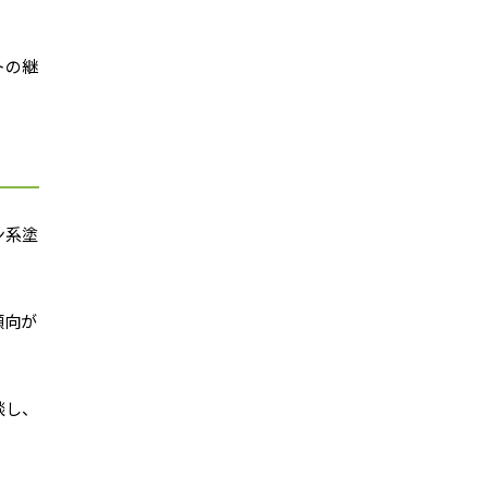
トの継
ン系塗
傾向が
談し、