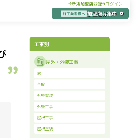
新規加盟店登録
ログイン
加盟店募集中
施工業者様へ
工事別
び
屋外・外装工事
窓
全般
外壁塗装
外壁工事
屋根工事
屋根塗装