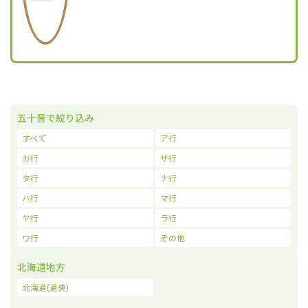
五十音で絞り込み
すべて
ア行
カ行
サ行
タ行
ナ行
ハ行
マ行
ヤ行
ラ行
ワ行
その他
北海道地方
北海道(道央)