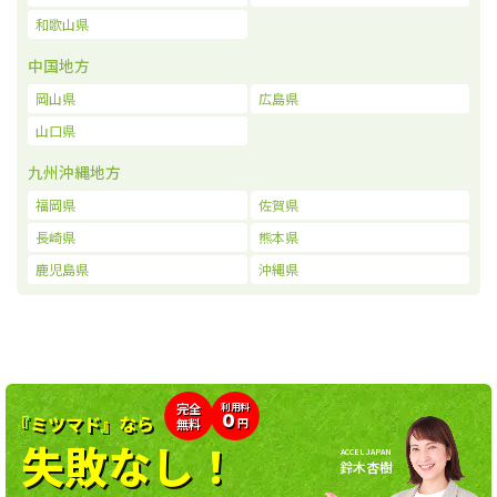
和歌山県
中国地方
岡山県
広島県
山口県
九州沖縄地方
福岡県
佐賀県
長崎県
熊本県
鹿児島県
沖縄県
利用料
完全
0
『ミツマド』なら
無料
円
失敗なし！
ACCEL JAPAN
鈴木杏樹