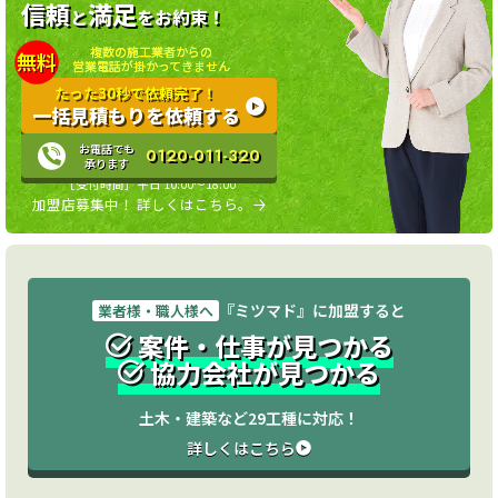
信頼
満足
と
をお約束！
複数の施工業者からの
無料
営業電話が掛かってきません
たった30秒で依頼完了！
一括見積もりを依頼する
お電話でも
0120-011-320
承ります
［受付時間］平日 10:00〜18:00
加盟店募集中！ 詳しくはこちら。
『ミツマド』に加盟すると
業者様・職人様へ
案件・仕事が見つかる
協力会社が見つかる
土木・建築など29工種に対応！
詳しくはこちら