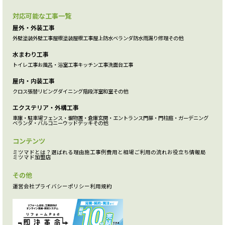
対応可能な工事一覧
屋外・外装工事
外壁塗装
外壁工事
屋根塗装
屋根工事
屋上防水
ベランダ防水
雨漏り修理
その他
水まわり工事
トイレ工事
お風呂・浴室工事
キッチン工事
洗面台工事
屋内・内装工事
クロス張替
リビング
ダイニング
階段
洋室
和室
その他
エクステリア・外構工事
車庫・駐車場
フェンス・塀
物置・倉庫
玄関・エントランス
門扉・門柱
庭・ガーデニング
ベランダ・バルコニー
ウッドデッキ
その他
コンテンツ
ミツマドとは？
選ばれる理由
施工事例
費用と相場
ご利用の流れ
お役立ち情報局
ミツマド加盟店
その他
運営会社
プライバシーポリシー
利用規約