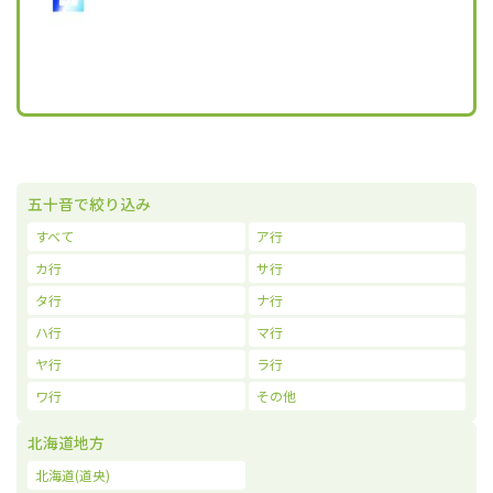
五十音で絞り込み
すべて
ア行
カ行
サ行
タ行
ナ行
ハ行
マ行
ヤ行
ラ行
ワ行
その他
北海道地方
北海道(道央)