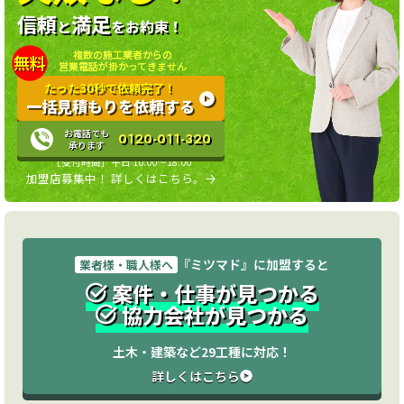
信頼
満足
と
をお約束！
複数の施工業者からの
無料
営業電話が掛かってきません
たった30秒で依頼完了！
一括見積もりを依頼する
お電話でも
0120-011-320
承ります
［受付時間］平日 10:00〜18:00
加盟店募集中！ 詳しくはこちら。
『ミツマド』に加盟すると
業者様・職人様へ
案件・仕事が見つかる
協力会社が見つかる
土木・建築など29工種に対応！
詳しくはこちら