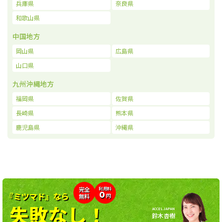
兵庫県
奈良県
和歌山県
中国地方
岡山県
広島県
山口県
九州沖縄地方
福岡県
佐賀県
長崎県
熊本県
鹿児島県
沖縄県
利用料
完全
0
『ミツマド』なら
無料
円
失敗なし！
ACCEL JAPAN
鈴木杏樹