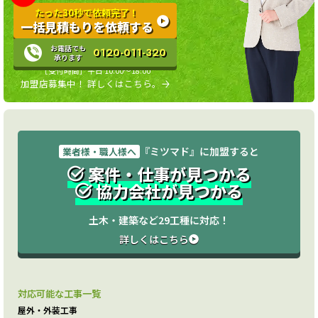
たった30秒で依頼完了！
一括見積もりを依頼する
お電話でも
0120-011-320
承ります
［受付時間］平日 10:00〜18:00
加盟店募集中！ 詳しくはこちら。
『ミツマド』に加盟すると
業者様・職人様へ
案件・仕事が見つかる
協力会社が見つかる
土木・建築など29工種に対応！
詳しくはこちら
対応可能な工事一覧
屋外・外装工事