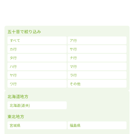
五十音で絞り込み
すべて
ア行
カ行
サ行
タ行
ナ行
ハ行
マ行
ヤ行
ラ行
ワ行
その他
北海道地方
北海道(道央)
東北地方
宮城県
福島県