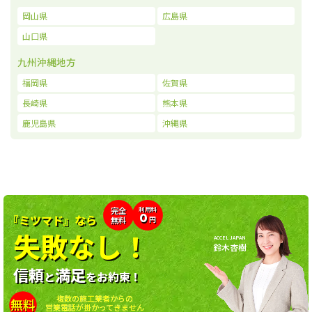
岡山県
広島県
山口県
九州沖縄地方
福岡県
佐賀県
長崎県
熊本県
鹿児島県
沖縄県
利用料
完全
0
『ミツマド』なら
無料
円
失敗なし！
ACCEL JAPAN
鈴木杏樹
信頼
満足
と
をお約束！
複数の施工業者からの
無料
営業電話が掛かってきません