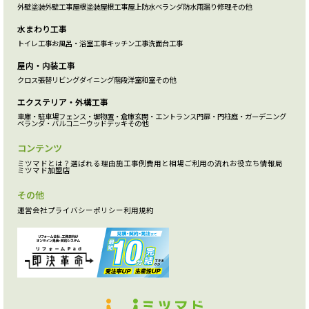
外壁塗装
外壁工事
屋根塗装
屋根工事
屋上防水
ベランダ防水
雨漏り修理
その他
水まわり工事
トイレ工事
お風呂・浴室工事
キッチン工事
洗面台工事
屋内・内装工事
クロス張替
リビング
ダイニング
階段
洋室
和室
その他
エクステリア・外構工事
車庫・駐車場
フェンス・塀
物置・倉庫
玄関・エントランス
門扉・門柱
庭・ガーデニング
ベランダ・バルコニー
ウッドデッキ
その他
コンテンツ
ミツマドとは？
選ばれる理由
施工事例
費用と相場
ご利用の流れ
お役立ち情報局
ミツマド加盟店
その他
運営会社
プライバシーポリシー
利用規約