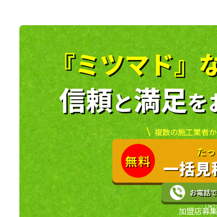
『ミツマド』
信頼
満足
と
を
複数の施工業者か
たっ
無料
一括見
お電話で
［受付
加盟店募集