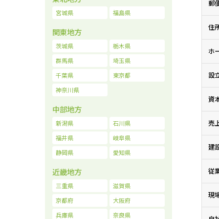
郵
宮城県
福島県
住
関東地方
茨城県
栃木県
ホ
群馬県
埼玉県
設
千葉県
東京都
神奈川県
資
中部地方
売
新潟県
石川県
福井県
岐阜県
建
静岡県
愛知県
近畿地方
従
三重県
滋賀県
現
京都府
大阪府
兵庫県
奈良県
自