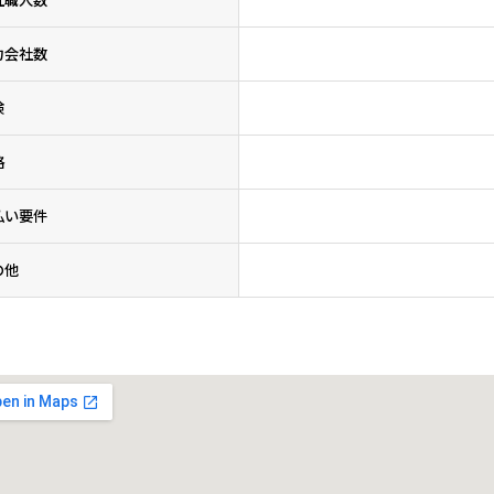
力会社数
険
格
払い要件
の他