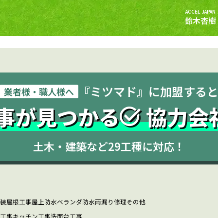
ACCEL JAPAN
鈴木杏樹
『ミツマド』に加盟する
業者様・職人様へ
事が見つかる
協力会
土木・建築など29工種に対応！
装
屋根工事
屋上防水
ベランダ防水
雨漏り修理
その他
工事
キッチン工事
洗面台工事