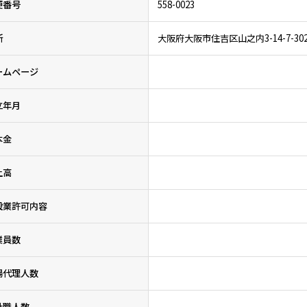
便番号
558-0023
所
大阪府大阪市住吉区山之内3-14-7-30
ームページ
立年月
本金
上高
設業許可内容
業員数
場代理人数
社職人数