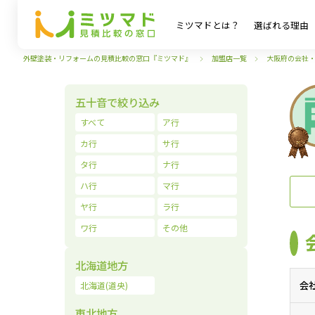
ミツマドとは？
選ばれる理由
外壁塗装・リフォームの見積比較の窓口『ミツマド』
加盟店一覧
大阪府の会社
五十音で絞り込み
すべて
ア行
カ行
サ行
タ行
ナ行
ハ行
マ行
ヤ行
ラ行
ワ行
その他
北海道地方
会
北海道(道央)
東北地方