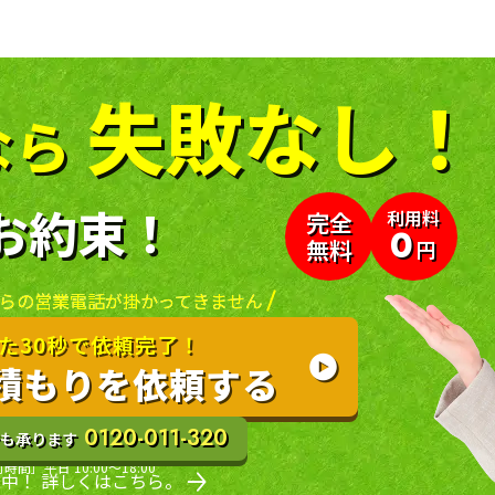
失敗なし！
なら
お約束！
利用料
完全
0
無料
円
らの
営業電話が掛かってきません
た30秒で依頼完了！
積もりを依頼する
0120-011-320
も承ります
時間］平日 10:00〜18:00
中！ 詳しくはこちら。