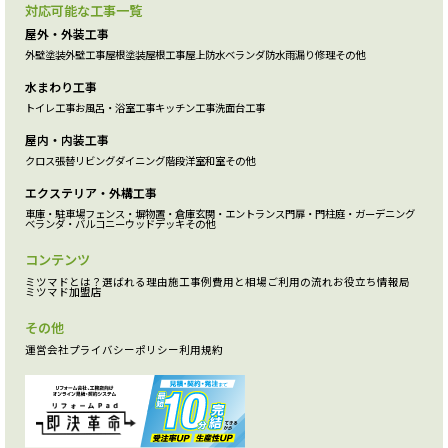
対応可能な工事一覧
屋外・外装工事
外壁塗装
外壁工事
屋根塗装
屋根工事
屋上防水
ベランダ防水
雨漏り修理
その他
水まわり工事
トイレ工事
お風呂・浴室工事
キッチン工事
洗面台工事
屋内・内装工事
クロス張替
リビング
ダイニング
階段
洋室
和室
その他
エクステリア・外構工事
車庫・駐車場
フェンス・塀
物置・倉庫
玄関・エントランス
門扉・門柱
庭・ガーデニング
ベランダ・バルコニー
ウッドデッキ
その他
コンテンツ
ミツマドとは？
選ばれる理由
施工事例
費用と相場
ご利用の流れ
お役立ち情報局
ミツマド加盟店
その他
運営会社
プライバシーポリシー
利用規約