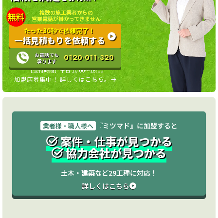
複数の施工業者からの
無料
営業電話が掛かってきません
たった30秒で依頼完了！
一括見積もりを依頼する
お電話でも
0120-011-320
承ります
［受付時間］平日 10:00〜18:00
加盟店募集中！ 詳しくはこちら。
『ミツマド』に加盟すると
業者様・職人様へ
案件・仕事が見つかる
協力会社が見つかる
土木・建築など29工種に対応！
詳しくはこちら