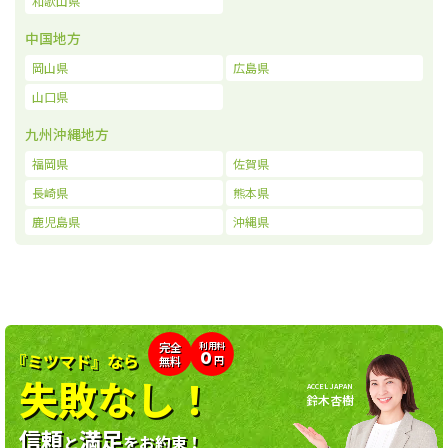
和歌山県
中国地方
岡山県
広島県
山口県
九州沖縄地方
福岡県
佐賀県
長崎県
熊本県
鹿児島県
沖縄県
利用料
完全
0
『ミツマド』なら
無料
円
失敗なし！
ACCEL JAPAN
鈴木杏樹
信頼
満足
と
をお約束！