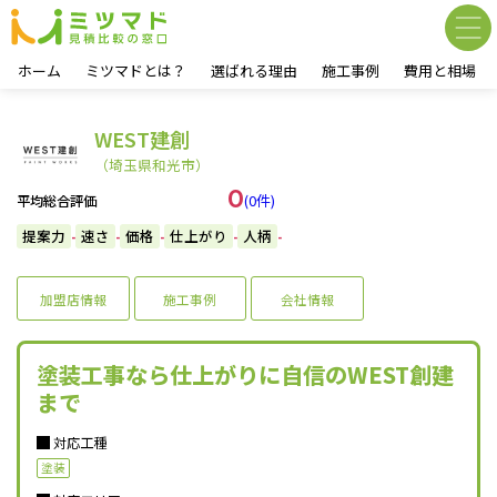
ホーム
ミツマドとは？
選ばれる理由
施工事例
費用と相場
WEST建創
（埼玉県和光市）
0
(0件)
平均総合評価
提案力
速さ
価格
仕上がり
人柄
-
-
-
-
-
加盟店情報
施工事例
会社情報
塗装工事なら仕上がりに自信のWEST創建
まで
対応工種
塗装