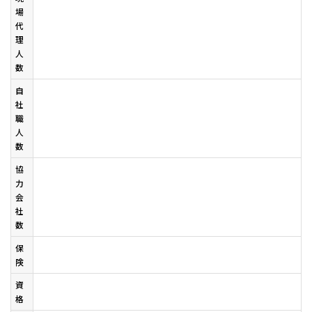
場
代
理
人
数
自
社
職
人
数
協
力
会
社
数
保
険
資
格