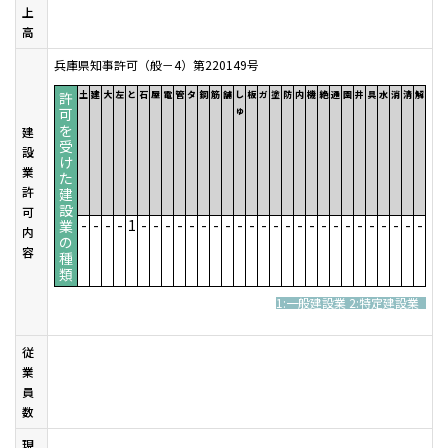
上
高
兵庫県知事許可（般－4）第220149号
許
土
建
大
左
と
石
屋
電
管
タ
鋼
筋
舗
し
板
ガ
塗
防
内
機
絶
通
園
井
具
水
消
清
解
可
ゅ
を
建
受
設
け
業
た
許
建
設
可
-
-
-
-
1
-
-
-
-
-
-
-
-
-
-
-
-
-
-
-
-
-
-
-
-
-
-
-
-
業
内
の
容
種
類
1:一般建設業 2:特定建設業
従
業
員
数
現