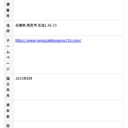
便
番
号
住
兵庫県 西宮市 名塩1-41-15
所
ホ
https://www.yamazakikougyou716.com/
ー
ム
ペ
ー
ジ
設
2015年8月
立
年
月
資
本
金
売