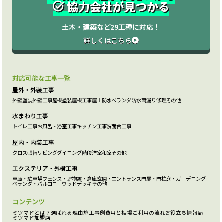
協力会社が見つかる
土木・建築など29工種に対応！
詳しくはこちら
対応可能な工事一覧
屋外・外装工事
外壁塗装
外壁工事
屋根塗装
屋根工事
屋上防水
ベランダ防水
雨漏り修理
その他
水まわり工事
トイレ工事
お風呂・浴室工事
キッチン工事
洗面台工事
屋内・内装工事
クロス張替
リビング
ダイニング
階段
洋室
和室
その他
エクステリア・外構工事
車庫・駐車場
フェンス・塀
物置・倉庫
玄関・エントランス
門扉・門柱
庭・ガーデニング
ベランダ・バルコニー
ウッドデッキ
その他
コンテンツ
ミツマドとは？
選ばれる理由
施工事例
費用と相場
ご利用の流れ
お役立ち情報局
ミツマド加盟店