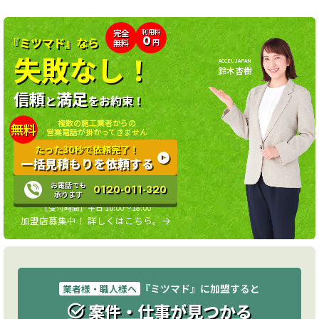
利用料
完全
0
『ミツマド』なら
無料
円
失敗なし！
ACCEL JAPAN
鈴木杏樹
信頼
満足
と
をお約束！
複数の施工業者からの
無料
営業電話が掛かってきません
たった30秒で依頼完了！
一括見積もりを依頼する
お電話でも
0120-011-320
承ります
［受付時間］平日 10:00〜18:00
加盟店募集中！ 詳しくはこちら。
『ミツマド』に加盟すると
業者様・職人様へ
案件・仕事が見つかる