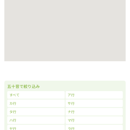
五十音で絞り込み
すべて
ア行
カ行
サ行
タ行
ナ行
ハ行
マ行
ヤ行
ラ行