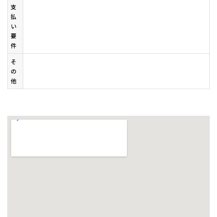
支
払
い
要
件
そ
の
他