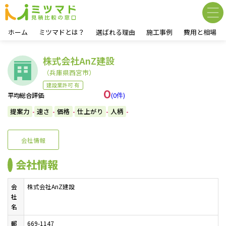
ホーム
ミツマドとは？
選ばれる理由
施工事例
費用と相場
株式会社AnZ建設
（兵庫県西宮市）
建設業許可 有
0
(0件)
平均総合評価
提案力
速さ
価格
仕上がり
人柄
-
-
-
-
-
会社情報
会社情報
会
株式会社AnZ建設
社
名
郵
669-1147