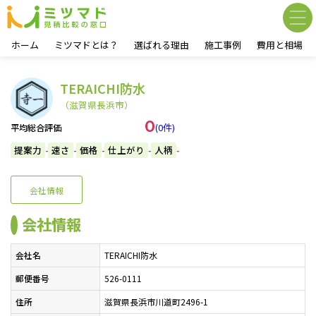
ホーム
ミツマドとは？
選ばれる理由
施工事例
費用と相場
TERAICHI防水
（滋賀県長浜市）
0
(0件)
平均総合評価
提案力
速さ
価格
仕上がり
人柄
-
-
-
-
-
会社情報
会社情報
会社名
TERAICHI防水
郵便番号
526-0111
住所
滋賀県長浜市川道町2496-1