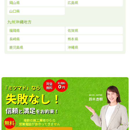
岡山県
広島県
山口県
九州沖縄地方
福岡県
佐賀県
長崎県
熊本県
鹿児島県
沖縄県
利用料
完全
0
『ミツマド』なら
無料
円
失敗なし！
ACCEL JAPAN
鈴木杏樹
信頼
満足
と
をお約束！
複数の施工業者からの
無料
営業電話が掛かってきません