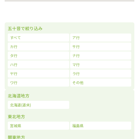
五十音で絞り込み
すべて
ア行
カ行
サ行
タ行
ナ行
ハ行
マ行
ヤ行
ラ行
ワ行
その他
北海道地方
北海道(道央)
東北地方
宮城県
福島県
関東地方