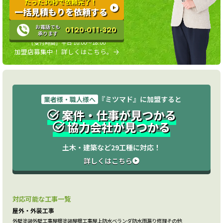
たった30秒で依頼完了！
一括見積もりを依頼する
お電話でも
0120-011-320
承ります
［受付時間］平日 10:00〜18:00
加盟店募集中！ 詳しくはこちら。
『ミツマド』に加盟すると
業者様・職人様へ
案件・仕事が見つかる
協力会社が見つかる
土木・建築など29工種に対応！
詳しくはこちら
対応可能な工事一覧
屋外・外装工事
外壁塗装
外壁工事
屋根塗装
屋根工事
屋上防水
ベランダ防水
雨漏り修理
その他