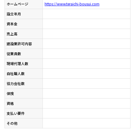
ホームページ
https://www.teraichi-bousui.com
設立年月
資本金
売上高
建設業許可内容
従業員数
現場代理人数
自社職人数
協力会社数
保険
資格
支払い要件
その他