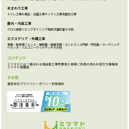
水まわり工事
トイレ工事
お風呂・浴室工事
キッチン工事
洗面台工事
屋内・内装工事
クロス張替
リビング
ダイニング
階段
洋室
和室
その他
エクステリア・外構工事
車庫・駐車場
フェンス・塀
物置・倉庫
玄関・エントランス
門扉・門柱
庭・ガーデニング
ベランダ・バルコニー
ウッドデッキ
その他
コンテンツ
ミツマドとは？
選ばれる理由
施工事例
費用と相場
ご利用の流れ
お役立ち情報局
ミツマド加盟店
その他
運営会社
プライバシーポリシー
利用規約