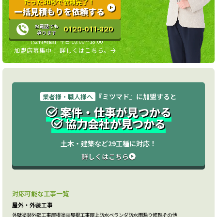
たった30秒で依頼完了！
一括見積もりを依頼する
お電話でも
0120-011-320
承ります
［受付時間］平日 10:00〜18:00
加盟店募集中！ 詳しくはこちら。
『ミツマド』に加盟すると
業者様・職人様へ
案件・仕事が見つかる
協力会社が見つかる
土木・建築など29工種に対応！
詳しくはこちら
対応可能な工事一覧
屋外・外装工事
外壁塗装
外壁工事
屋根塗装
屋根工事
屋上防水
ベランダ防水
雨漏り修理
その他