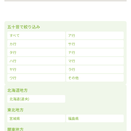
五十音で絞り込み
すべて
ア行
カ行
サ行
タ行
ナ行
ハ行
マ行
ヤ行
ラ行
ワ行
その他
北海道地方
北海道(道央)
東北地方
宮城県
福島県
関東地方