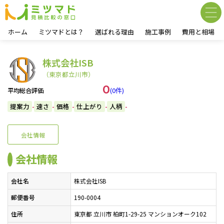
ホーム
ミツマドとは？
選ばれる理由
施工事例
費用と相場
株式会社ISB
（東京都立川市）
0
(0件)
平均総合評価
提案力
速さ
価格
仕上がり
人柄
-
-
-
-
-
会社情報
会社情報
会社名
株式会社ISB
郵便番号
190-0004
住所
東京都 立川市 柏町1-29-25 マンションオーク102