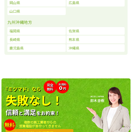
岡山県
広島県
山口県
九州沖縄地方
福岡県
佐賀県
長崎県
熊本県
鹿児島県
沖縄県
利用料
完全
0
『ミツマド』なら
無料
円
失敗なし！
ACCEL JAPAN
鈴木杏樹
信頼
満足
と
をお約束！
複数の施工業者からの
無料
営業電話が掛かってきません