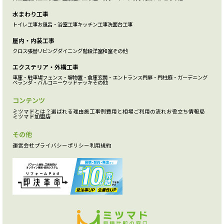
水まわり工事
トイレ工事
お風呂・浴室工事
キッチン工事
洗面台工事
屋内・内装工事
クロス張替
リビング
ダイニング
階段
洋室
和室
その他
エクステリア・外構工事
車庫・駐車場
フェンス・塀
物置・倉庫
玄関・エントランス
門扉・門柱
庭・ガーデニング
ベランダ・バルコニー
ウッドデッキ
その他
コンテンツ
ミツマドとは？
選ばれる理由
施工事例
費用と相場
ご利用の流れ
お役立ち情報局
ミツマド加盟店
その他
運営会社
プライバシーポリシー
利用規約