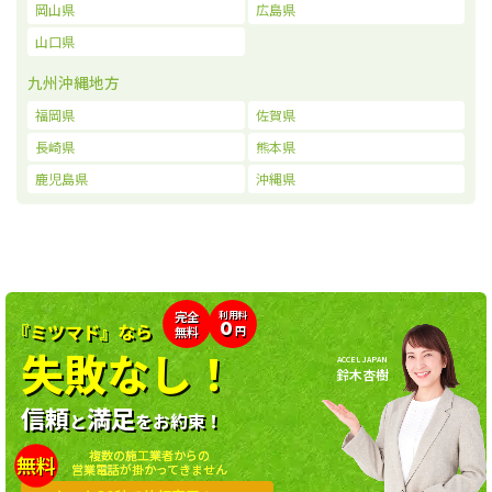
岡山県
広島県
山口県
九州沖縄地方
福岡県
佐賀県
長崎県
熊本県
鹿児島県
沖縄県
利用料
完全
0
『ミツマド』なら
無料
円
失敗なし！
ACCEL JAPAN
鈴木杏樹
信頼
満足
と
をお約束！
複数の施工業者からの
無料
営業電話が掛かってきません