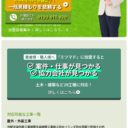
たった30秒で依頼完了！
一括見積もりを依頼する
お電話でも
0120-011-320
承ります
［受付時間］平日 10:00〜18:00
加盟店募集中！ 詳しくはこちら。
『ミツマド』に加盟すると
業者様・職人様へ
案件・仕事が見つかる
協力会社が見つかる
土木・建築など29工種に対応！
詳しくはこちら
対応可能な工事一覧
屋外・外装工事
外壁塗装
外壁工事
屋根塗装
屋根工事
屋上防水
ベランダ防水
雨漏り修理
その他