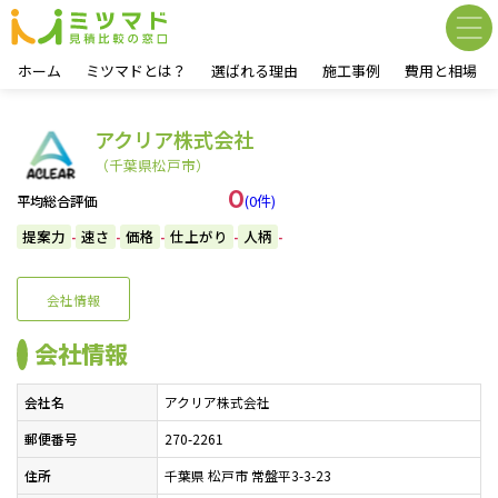
ホーム
ミツマドとは？
選ばれる理由
施工事例
費用と相場
アクリア株式会社
（千葉県松戸市）
0
(0件)
平均総合評価
提案力
速さ
価格
仕上がり
人柄
-
-
-
-
-
会社情報
会社情報
会社名
アクリア株式会社
郵便番号
270-2261
住所
千葉県 松戸市 常盤平3-3-23