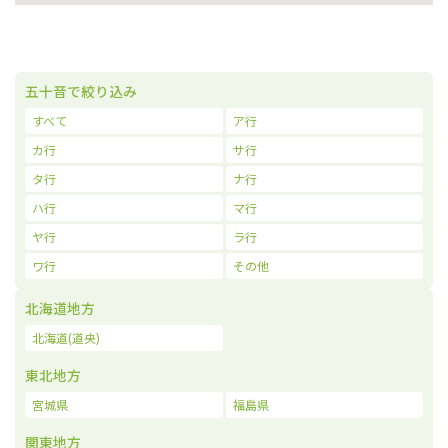
五十音で絞り込み
すべて
ア行
カ行
サ行
タ行
ナ行
ハ行
マ行
ヤ行
ラ行
ワ行
その他
北海道地方
北海道(道央)
東北地方
宮城県
福島県
関東地方