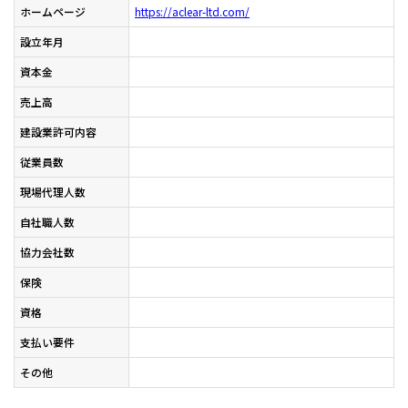
ホームページ
https://aclear-ltd.com/
設立年月
資本金
売上高
建設業許可内容
従業員数
現場代理人数
自社職人数
協力会社数
保険
資格
支払い要件
その他