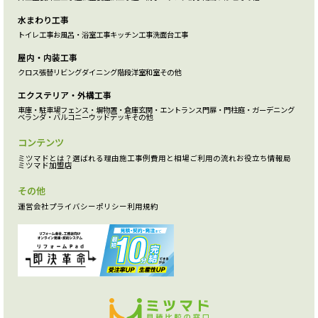
水まわり工事
トイレ工事
お風呂・浴室工事
キッチン工事
洗面台工事
屋内・内装工事
クロス張替
リビング
ダイニング
階段
洋室
和室
その他
エクステリア・外構工事
車庫・駐車場
フェンス・塀
物置・倉庫
玄関・エントランス
門扉・門柱
庭・ガーデニング
ベランダ・バルコニー
ウッドデッキ
その他
コンテンツ
ミツマドとは？
選ばれる理由
施工事例
費用と相場
ご利用の流れ
お役立ち情報局
ミツマド加盟店
その他
運営会社
プライバシーポリシー
利用規約