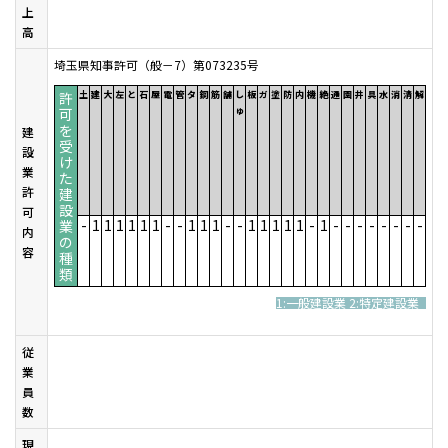
上
高
埼玉県知事許可（般－7）第073235号
許
土
建
大
左
と
石
屋
電
管
タ
鋼
筋
舗
し
板
ガ
塗
防
内
機
絶
通
園
井
具
水
消
清
解
可
ゅ
を
建
受
設
け
業
た
許
建
設
可
-
1
1
1
1
1
1
-
-
1
1
1
-
-
1
1
1
1
1
-
1
-
-
-
-
-
-
-
-
業
内
の
容
種
類
1:一般建設業 2:特定建設業
従
業
員
数
現