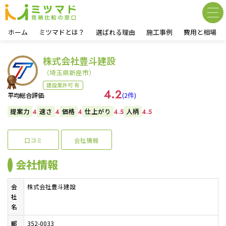
ホーム
ミツマドとは？
選ばれる理由
施工事例
費用と相場
株式会社豊斗建設
（埼玉県新座市）
建設業許可 有
4.2
(2件)
平均総合評価
提案力
速さ
価格
仕上がり
人柄
4
4
4
4.5
4.5
口コミ
会社情報
会社情報
会
株式会社豊斗建設
社
名
郵
352-0033