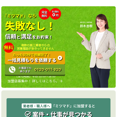
利用料
完全
0
『ミツマド』なら
無料
円
失敗なし！
ACCEL JAPAN
鈴木杏樹
信頼
満足
と
をお約束！
複数の施工業者からの
無料
営業電話が掛かってきません
たった30秒で依頼完了！
一括見積もりを依頼する
お電話でも
0120-011-320
承ります
［受付時間］平日 10:00〜18:00
加盟店募集中！ 詳しくはこちら。
『ミツマド』に加盟すると
業者様・職人様へ
案件・仕事が見つかる