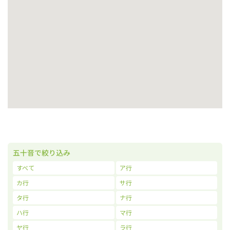
五十音で絞り込み
すべて
ア行
カ行
サ行
タ行
ナ行
ハ行
マ行
ヤ行
ラ行