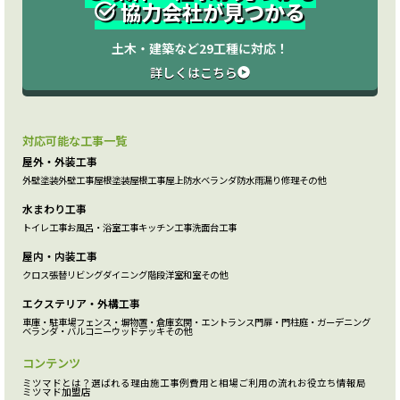
協力会社が見つかる
土木・建築など29工種に対応！
詳しくはこちら
対応可能な工事一覧
屋外・外装工事
外壁塗装
外壁工事
屋根塗装
屋根工事
屋上防水
ベランダ防水
雨漏り修理
その他
水まわり工事
トイレ工事
お風呂・浴室工事
キッチン工事
洗面台工事
屋内・内装工事
クロス張替
リビング
ダイニング
階段
洋室
和室
その他
エクステリア・外構工事
車庫・駐車場
フェンス・塀
物置・倉庫
玄関・エントランス
門扉・門柱
庭・ガーデニング
ベランダ・バルコニー
ウッドデッキ
その他
コンテンツ
ミツマドとは？
選ばれる理由
施工事例
費用と相場
ご利用の流れ
お役立ち情報局
ミツマド加盟店