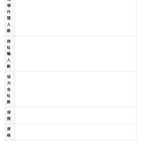
場
代
理
人
数
自
社
職
人
数
協
力
会
社
数
保
険
資
格