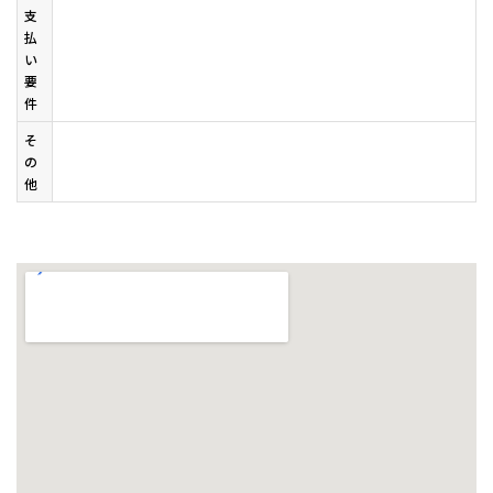
支
払
い
要
件
そ
の
他