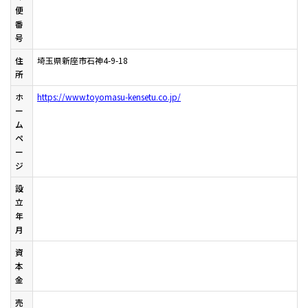
便
番
号
住
埼玉県新座市石神4-9-18
所
ホ
https://www.toyomasu-kensetu.co.jp/
ー
ム
ペ
ー
ジ
設
立
年
月
資
本
金
売