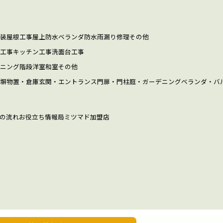
装
屋根工事
屋上防水
ベランダ防水
雨漏り修理
その他
工事
キッチン工事
洗面台工事
ニング
階段
洋室
和室
その他
塀
物置・倉庫
玄関・エントランス
門扉・門柱
庭・ガーデニング
ベランダ・バ
の流れ
お役立ち情報局
ミツマド加盟店