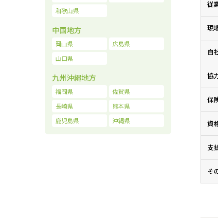
従
和歌山県
現
中国地方
岡山県
広島県
自
山口県
協
九州沖縄地方
福岡県
佐賀県
保
長崎県
熊本県
鹿児島県
沖縄県
資
支
そ