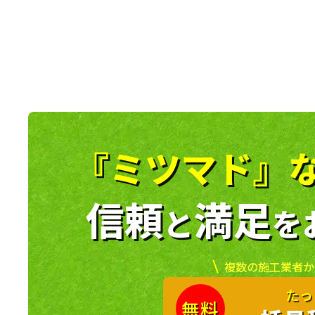
『ミツマド』
信頼
満足
と
を
複数の施工業者か
たっ
無料