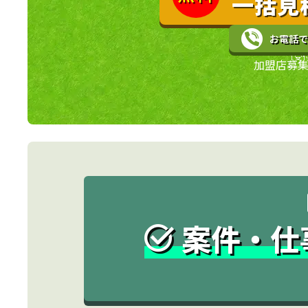
一括見
お電話で
［受付
加盟店募集
案件・仕