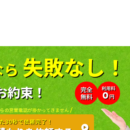
失敗なし！
なら
お約束！
利用料
完全
0
無料
円
らの
営業電話が掛かってきません
た30秒で依頼完了！