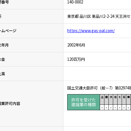
便番号
140-0002
所
東京都 品川区 東品川2-2-24 天王
ームページ
https://www.gas-pal.com/
立年月
2002年6月
本金
120百万円
上高
国土交通大臣許可（般－7）第02974
土
建
大
左
と
石
屋
許可を受けた
設業許可内容
建設業の種類
-
-
-
-
-
-
-