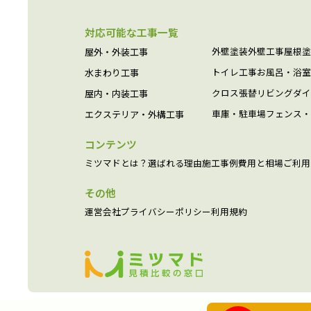
対応可能な工事一覧
外壁塗装
外壁工事
屋根塗
屋外・外装工事
トイレ工事
お風呂・浴室
水まわり工事
クロス張替
リビング
ダイ
屋内・内装工事
車庫・駐車場
フェンス・
エクステリア・外構工事
コンテンツ
ミツマドとは？
選ばれる理由
施工事例
費用と相場
ご利用
その他
運営会社
プライバシーポリシー
利用規約