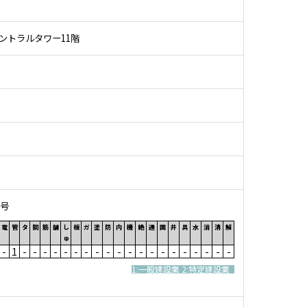
洲セントラルタワー11階
8号
電
管
タ
鋼
筋
舗
し
板
ガ
塗
防
内
機
絶
通
園
井
具
水
消
清
解
ゅ
-
1
-
-
-
-
-
-
-
-
-
-
-
-
-
-
-
-
-
-
-
-
1:一般建設業 2:特定建設業