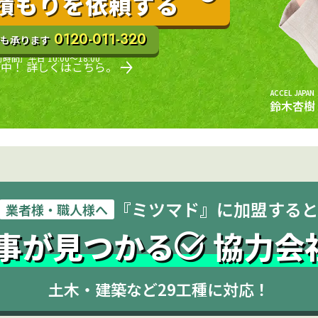
積もりを依頼する
0120-011-320
も承ります
時間］平日 10:00〜18:00
中！ 詳しくはこちら。
ACCEL JAPAN
鈴木杏樹
『ミツマド』に加盟する
業者様・職人様へ
事が見つかる
協力会
土木・建築など29工種に対応！