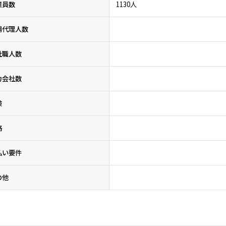
業員数
1130人
場代理人数
社職人数
力会社数
険
格
払い要件
の他