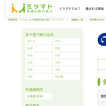
ミツマドとは？
選ばれる理由
外壁塗装・リフォームの見積比較の窓口『ミツマド』
加盟店一覧
東京都の会社
五十音で絞り込み
すべて
ア行
カ行
サ行
タ行
ナ行
ハ行
マ行
ヤ行
ラ行
ワ行
その他
北海道地方
会
北海道(道央)
東北地方