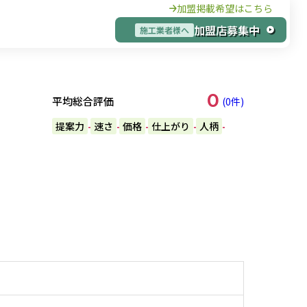
加盟掲載希望はこちら
加盟店募集中
施工業者様へ
0
平均総合評価
(0件)
提案力
速さ
価格
仕上がり
人柄
-
-
-
-
-