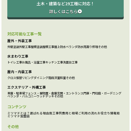
土木・建築など29工種に対応！
詳しくはこちら
対応可能な工事一覧
屋外・外装工事
外壁塗装
外壁工事
屋根塗装
屋根工事
屋上防水
ベランダ防水
雨漏り修理
その他
水まわり工事
トイレ工事
お風呂・浴室工事
キッチン工事
洗面台工事
屋内・内装工事
クロス張替
リビング
ダイニング
階段
洋室
和室
その他
エクステリア・外構工事
車庫・駐車場
フェンス・塀
物置・倉庫
玄関・エントランス
門扉・門柱
庭・ガーデニング
ベランダ・バルコニー
ウッドデッキ
その他
コンテンツ
ミツマドとは？
選ばれる理由
施工事例
費用と相場
ご利用の流れ
お役立ち情報局
ミツマド加盟店
その他