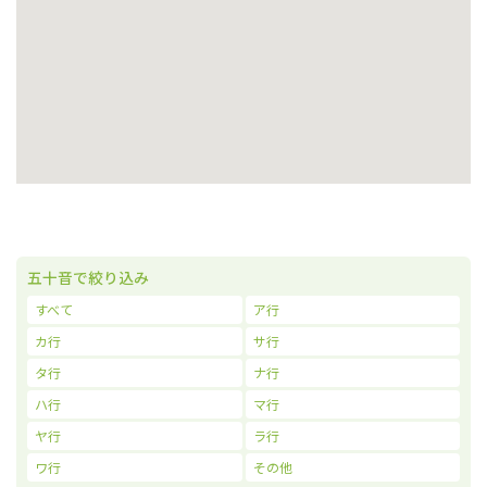
五十音で絞り込み
すべて
ア行
カ行
サ行
タ行
ナ行
ハ行
マ行
ヤ行
ラ行
ワ行
その他