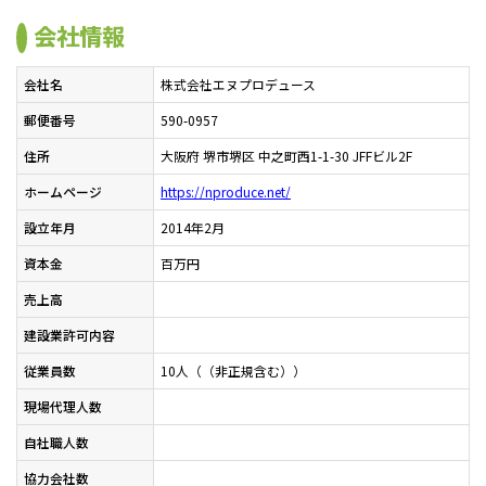
会社情報
会社名
株式会社エヌプロデュース
郵便番号
590-0957
住所
大阪府 堺市堺区 中之町西1-1-30 JFFビル2F
ホームページ
https://nproduce.net/
設立年月
2014年2月
資本金
百万円
売上高
建設業許可内容
従業員数
10人（（非正規含む））
現場代理人数
自社職人数
協力会社数