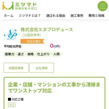
ホーム
ミツマドとは？
選ばれる理由
施工事例
費用と相場
株式会社エヌプロデュース
（大阪府堺市）
認証加盟店
0
(0件)
平均総合評価
提案力
速さ
価格
仕上がり
人柄
-
-
-
-
-
加盟店情報
会社情報
企業・店舗・マンションの工事から清掃ま
でワンストップ対応
対応工種
大工