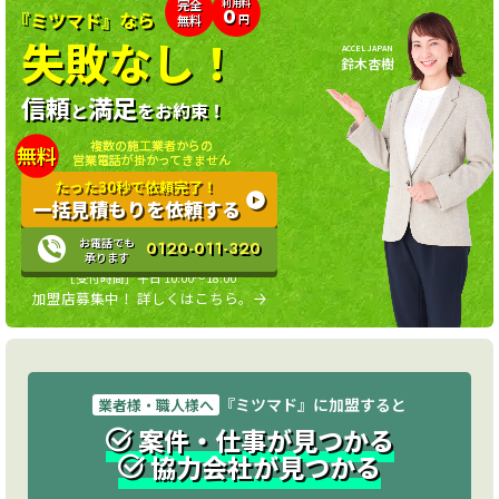
利用料
完全
0
『ミツマド』なら
無料
円
失敗なし！
ACCEL JAPAN
鈴木杏樹
信頼
満足
と
をお約束！
複数の施工業者からの
無料
営業電話が掛かってきません
たった30秒で依頼完了！
一括見積もりを依頼する
お電話でも
0120-011-320
承ります
［受付時間］平日 10:00〜18:00
加盟店募集中！ 詳しくはこちら。
『ミツマド』に加盟すると
業者様・職人様へ
案件・仕事が見つかる
協力会社が見つかる