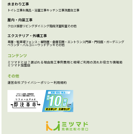
水まわり工事
トイレ工事
お風呂・浴室工事
キッチン工事
洗面台工事
屋内・内装工事
クロス張替
リビング
ダイニング
階段
洋室
和室
その他
エクステリア・外構工事
車庫・駐車場
フェンス・塀
物置・倉庫
玄関・エントランス
門扉・門柱
庭・ガーデニング
ベランダ・バルコニー
ウッドデッキ
その他
コンテンツ
ミツマドとは？
選ばれる理由
施工事例
費用と相場
ご利用の流れ
お役立ち情報局
ミツマド加盟店
その他
運営会社
プライバシーポリシー
利用規約