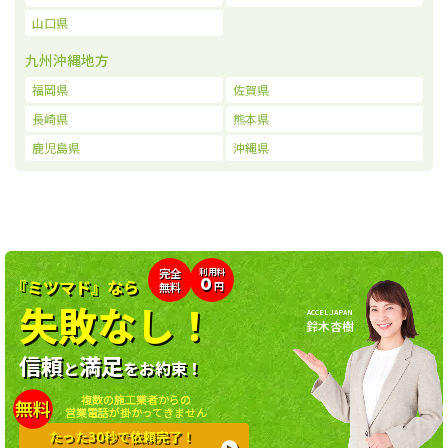
山口県
九州沖縄地方
福岡県
佐賀県
長崎県
熊本県
鹿児島県
沖縄県
利用料
完全
0
『ミツマド』なら
無料
円
失敗なし！
ACCEL JAPAN
鈴木杏樹
信頼
満足
と
をお約束！
複数の施工業者からの
無料
営業電話が掛かってきません
たった30秒で依頼完了！