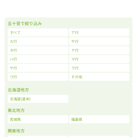
五十音で絞り込み
すべて
ア行
カ行
サ行
タ行
ナ行
ハ行
マ行
ヤ行
ラ行
ワ行
その他
北海道地方
北海道(道央)
東北地方
宮城県
福島県
関東地方