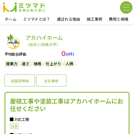
ホーム
ミツマドとは？
選ばれる理由
施工事例
費用と相場
アカハイホーム
（神奈川県横浜市）
0
(0件)
平均総合評価
提案力
速さ
価格
仕上がり
人柄
-
-
-
-
-
加盟店情報
会社情報
屋根工事や塗装工事はアカハイホームにお
任せください
対応工種
塗装