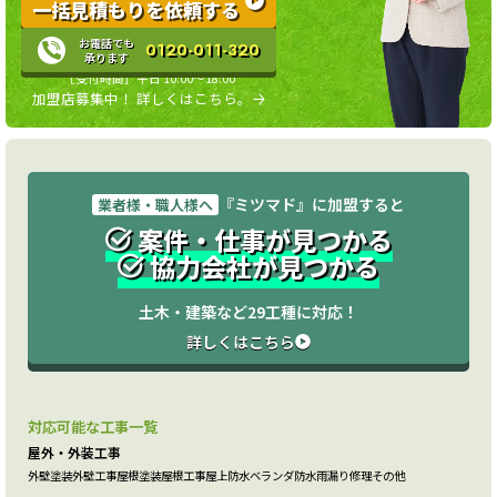
一括見積もりを依頼する
お電話でも
0120-011-320
承ります
［受付時間］平日 10:00〜18:00
加盟店募集中！ 詳しくはこちら。
『ミツマド』に加盟すると
業者様・職人様へ
案件・仕事が見つかる
協力会社が見つかる
土木・建築など29工種に対応！
詳しくはこちら
対応可能な工事一覧
屋外・外装工事
外壁塗装
外壁工事
屋根塗装
屋根工事
屋上防水
ベランダ防水
雨漏り修理
その他