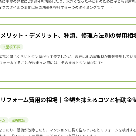
めに平屋の建物に2階部分を増築したり、大きくなった子どものために子ども部屋を
イフスタイルの変化は家の増築を検討する一つのタイミングです。 …
のメリット・デメリット、種類、修理方法別の費用相
屋根工事
本瓦と同じくらいトタン屋根も主流でしたが、現在は他の屋根材が複数登場してい
リフォームすることが決まった際には、そのままトタン屋根にす…
のリフォーム費用の相場｜金額を抑えるコツと補助金
ーム
助成金
なったり、設備が故障したり、マンションに長く住んでいるとリフォームを検討す
ます。 「リフォームの費用ってどのくらい必要なんだろう？」…