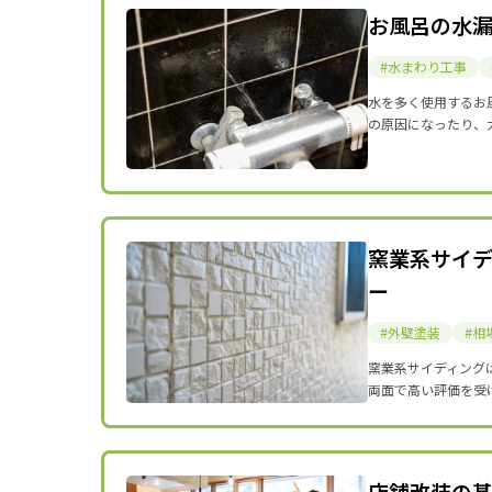
お風呂の水
水まわり工事
水を多く使用するお
の原因になったり、
窯業系サイ
ー
外壁塗装
相
窯業系サイディング
両面で高い評価を受
店舗改装の