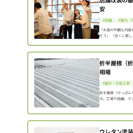
安
店舗
屋内・
「お店の外観も内装
そう」 「近くに新
折半屋根（
相場
屋外・外装工事
折半屋根（せっぱん
す。工場や店舗、マ
ウレタン塗