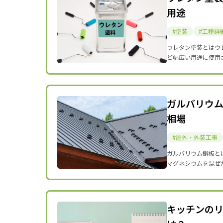
用途
塗装
工種詳
ウレタン塗装とはウ
ど幅広い用途に使用
ガルバリウ
相場
屋外・外装工事
ガルバリウム鋼板と
マグネシウムを混ぜ
キッチンの