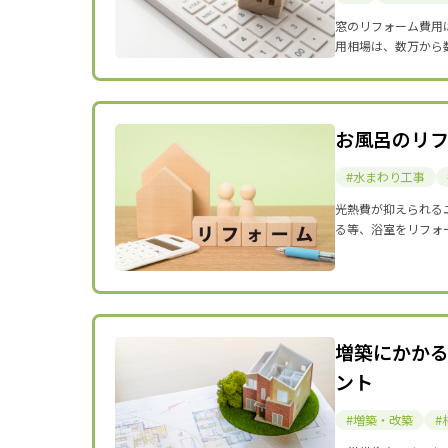
窓のリフォーム費用
用相場は、数万から
お風呂のリ
水まわり工事
光熱費が抑えられる
る等、浴室をリフォ
増築にかか
ント
増築・改築