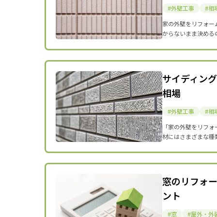
外壁工事
相
家の外壁をリフォー
からないまま決める
サイディン
相場
外壁工事
相
「家の外壁をリフォ
材にはさまざまな種
窓のリフォ
ント
窓
屋外・外