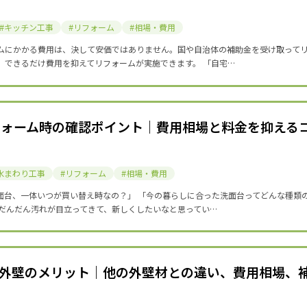
キッチン工事
リフォーム
相場・費用
ムにかかる費用は、決して安価ではありません。国や自治体の補助金を受け取って
、できるだけ費用を抑えてリフォームが実施できます。 「自宅…
フォーム時の確認ポイント｜費用相場と料金を抑える
水まわり工事
リフォーム
相場・費用
面台、一体いつが買い替え時なの？」 「今の暮らしに合った洗面台ってどんな種類
 だんだん汚れが目立ってきて、新しくしたいなと思ってい…
の外壁のメリット｜他の外壁材との違い、費用相場、