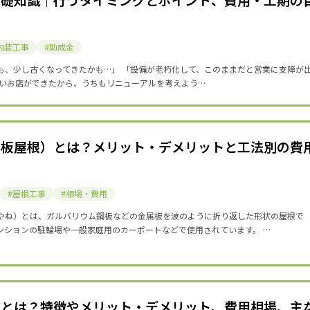
内装工事
助成金
も、少し古くなってきたかも…」 「設備が老朽化して、このままだと営業に支障が
しいお店ができたから、うちもリニューアルを考えよう…
折板屋根）とは？メリット・デメリットと工法別の費
屋根工事
相場・費用
やね）とは、ガルバリウム鋼板などの金属板を波のように折り返した形状の屋根で
ンションの駐輪場や一般家庭用のカーポートなどで使用されています。 …
装とは？特徴やメリット・デメリット、費用相場、主