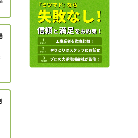
新
場
ま
制
る