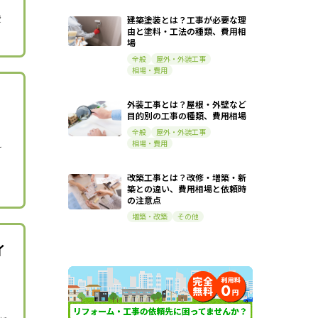
費
建築塗装とは？工事が必要な理
由と塗料・工法の種類、費用相
場
全般
屋外・外装工事
相場・費用
外装工事とは？屋根・外壁など
目的別の工事の種類、費用相場
全般
屋外・外装工事
相場・費用
け
改築工事とは？改修・増築・新
築との違い、費用相場と依頼時
の注意点
増築・改築
その他
イ