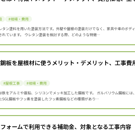
細
相場・費用
レタン塗料を用いた塗装方法です。外壁や屋根の塗装だけでなく、家具や車のボデ
されています。 ウレタン塗装を検討する際、どのような特徴…
ム鋼板を屋根材に使うメリット・デメリット、工事費
屋根工事
相場・費用
は鉄をアルミや亜鉛、シリコンでメッキ加工した鋼板です。 ガルバリウム鋼板には
たSGL鋼板やフッ素を塗装したフッ素鋼板などの種類があり…
リフォームで利用できる補助金、対象となる工事内容