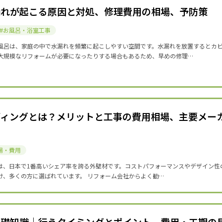
漏れが起こる原因と対処、修理費用の相場、予防策
お風呂・浴室工事
風呂は、家庭の中で水漏れを頻繁に起こしやすい空間です。水漏れを放置するとカ
大規模なリフォームが必要になったりする場合もあるため、早めの修理…
ディングとは？メリットと工事の費用相場、主要メー
場・費用
は、日本で1番高いシェア率を誇る外壁材です。コストパフォーマンスやデザイン性
け、多くの方に選ばれています。 リフォーム会社からよく勧…
基礎知識｜行うタイミングとポイント、費用・工期の