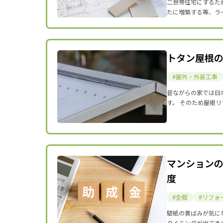
二世帯住宅にするた
たに増築する等、ラ
トタン屋根
屋外・外装工事
昔ながらの家では日
す。 そのため屋根
マンション
度
全般
リフォ
壁紙の黄ばみが気に
タイミングが出てき