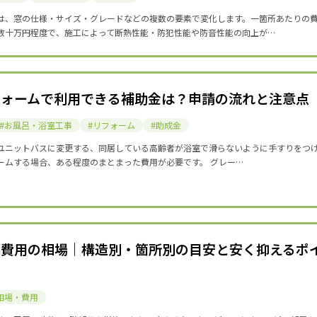
は、窓の仕様・サイズ・グレードなどの複数の要素で変化します。一箇所あたりの
数十万円程度で、施工によって断熱性能・防犯性能や防音性能の向上が…
フォームで利用できる補助金は？申請の流れと注意点
お風呂・浴室工事
リフォーム
助成金
ユニットバスに変更する、同居している高齢者が浴室で滑らないように手すりをつ
ームする場合、ある程度のまとまった費用が必要です。 グレー…
る費用の相場｜構造別・箇所別の目安と安く抑えるポ
相場・費用