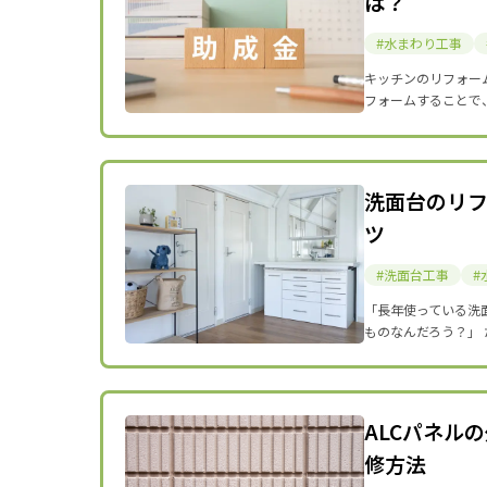
は？
水まわり工事
キッチンのリフォー
フォームすることで
洗面台のリ
ツ
洗面台工事
「長年使っている洗
ものなんだろう？」
ALCパネル
修方法