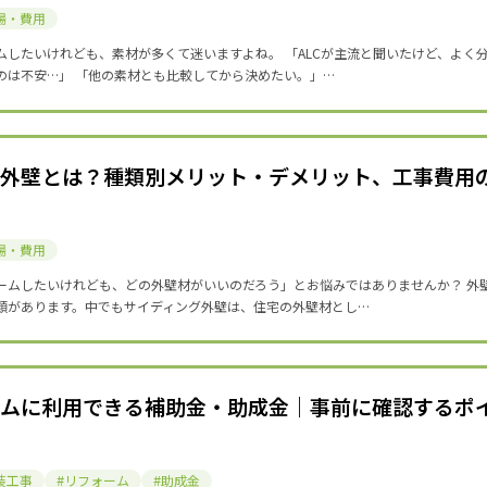
場・費用
ムしたいけれども、素材が多くて迷いますよね。 「ALCが主流と聞いたけど、よく
のは不安…」 「他の素材とも比較してから決めたい。」…
グ外壁とは？種類別メリット・デメリット、工事費用
場・費用
ームしたいけれども、どの外壁材がいいのだろう」とお悩みではありませんか？ 外
類があります。中でもサイディング外壁は、住宅の外壁材とし…
ームに利用できる補助金・助成金｜事前に確認するポ
装工事
リフォーム
助成金