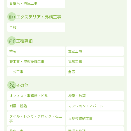
お風呂・浴室工事
エクステリア・外構工事
全般
工種詳細
塗装
左官工事
管工事・空調設備工事
電気工事
一式工事
全般
その他
オフィス・事務所・ビル
増築・改築
耐震・断熱
マンション・アパート
タイル・レンガ・ブロック・石工
大規模修繕工事
事
防水工事
雨漏り修理