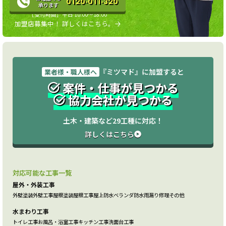
0120-011-320
承ります
［受付時間］平日 10:00〜18:00
加盟店募集中！ 詳しくはこちら。
『ミツマド』に加盟すると
業者様・職人様へ
案件・仕事が見つかる
協力会社が見つかる
土木・建築など29工種に対応！
詳しくはこちら
対応可能な工事一覧
屋外・外装工事
外壁塗装
外壁工事
屋根塗装
屋根工事
屋上防水
ベランダ防水
雨漏り修理
その他
水まわり工事
トイレ工事
お風呂・浴室工事
キッチン工事
洗面台工事