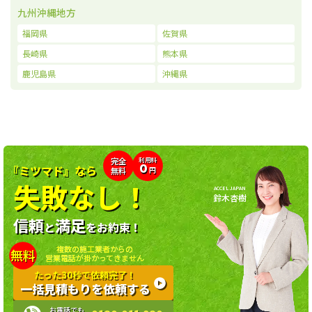
九州沖縄地方
福岡県
佐賀県
長崎県
熊本県
鹿児島県
沖縄県
利用料
完全
0
『ミツマド』なら
無料
円
失敗なし！
ACCEL JAPAN
鈴木杏樹
信頼
満足
と
をお約束！
複数の施工業者からの
無料
営業電話が掛かってきません
たった30秒で依頼完了！
一括見積もりを依頼する
お電話でも