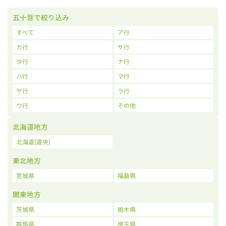
五十音で絞り込み
すべて
ア行
カ行
サ行
タ行
ナ行
ハ行
マ行
ヤ行
ラ行
ワ行
その他
北海道地方
北海道(道央)
東北地方
宮城県
福島県
関東地方
茨城県
栃木県
群馬県
埼玉県