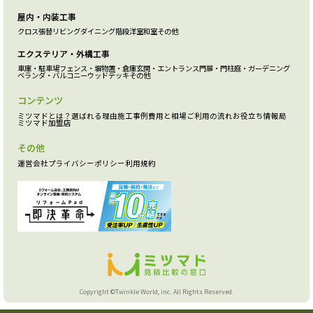
屋内・内装工事
クロス張替
リビング
ダイニング
階段
洋室
和室
その他
エクステリア・外構工事
車庫・駐車場
フェンス・塀
物置・倉庫
玄関・エントランス
門扉・門柱
庭・ガーデニング
ベランダ・バルコニー
ウッドデッキ
その他
コンテンツ
ミツマドとは？
選ばれる理由
施工事例
費用と相場
ご利用の流れ
お役立ち情報局
ミツマド加盟店
その他
運営会社
プライバシーポリシー
利用規約
Copyright ©Twinkle World, inc. All Rights Reserved.