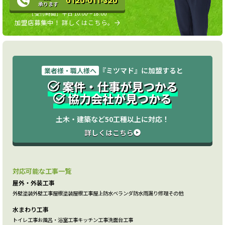
0120-011-320
承ります
［受付時間］平日 10:00〜18:00
加盟店募集中！ 詳しくはこちら。
『ミツマド』に加盟すると
業者様・職人様へ
案件・仕事が見つかる
協力会社が見つかる
土木・建築など50工種以上に対応！
詳しくはこちら
対応可能な工事一覧
屋外・外装工事
外壁塗装
外壁工事
屋根塗装
屋根工事
屋上防水
ベランダ防水
雨漏り修理
その他
水まわり工事
トイレ工事
お風呂・浴室工事
キッチン工事
洗面台工事