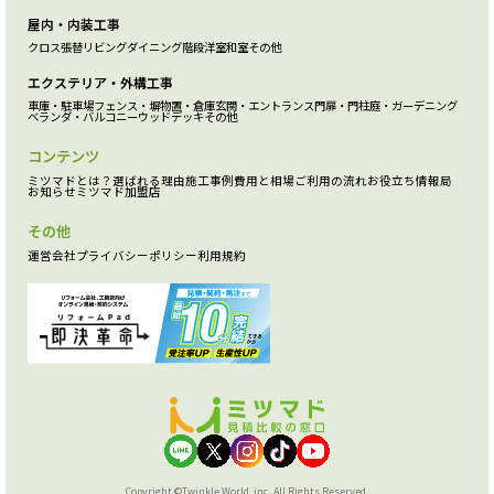
屋内・内装工事
クロス張替
リビング
ダイニング
階段
洋室
和室
その他
エクステリア・外構工事
車庫・駐車場
フェンス・塀
物置・倉庫
玄関・エントランス
門扉・門柱
庭・ガーデニング
ベランダ・バルコニー
ウッドデッキ
その他
コンテンツ
ミツマドとは？
選ばれる理由
施工事例
費用と相場
ご利用の流れ
お役立ち情報局
お知らせ
ミツマド加盟店
その他
運営会社
プライバシーポリシー
利用規約
Copyright ©Twinkle World, inc. All Rights Reserved.