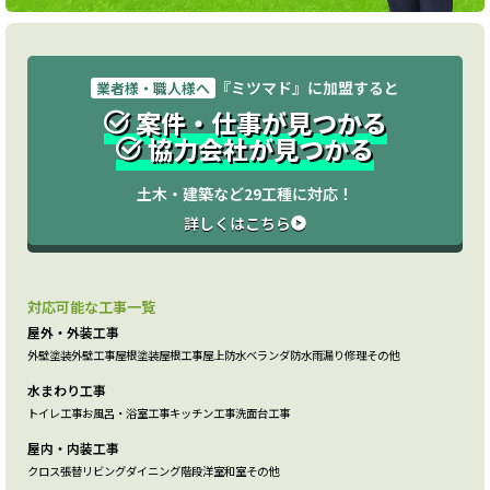
『ミツマド』に加盟すると
業者様・職人様へ
案件・仕事が見つかる
協力会社が見つかる
土木・建築など29工種に対応！
詳しくはこちら
対応可能な工事一覧
屋外・外装工事
外壁塗装
外壁工事
屋根塗装
屋根工事
屋上防水
ベランダ防水
雨漏り修理
その他
水まわり工事
トイレ工事
お風呂・浴室工事
キッチン工事
洗面台工事
屋内・内装工事
クロス張替
リビング
ダイニング
階段
洋室
和室
その他