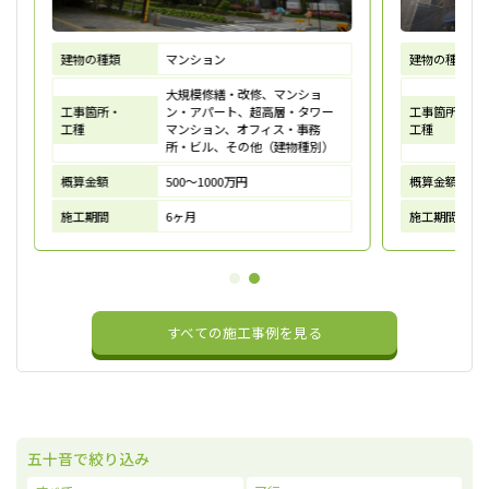
建物の種類
建物の種類
マンション
大規模修繕・改修、マンショ
工事箇所・
工事箇所・
ン・アパート、超高層・タワー
工種
工種
マンション、オフィス・事務
所・ビル、その他（建物種別）
概算金額
概算金額
500～1000万円
施工期間
施工期間
6ヶ月
すべての施工事例を見る
五十音で絞り込み