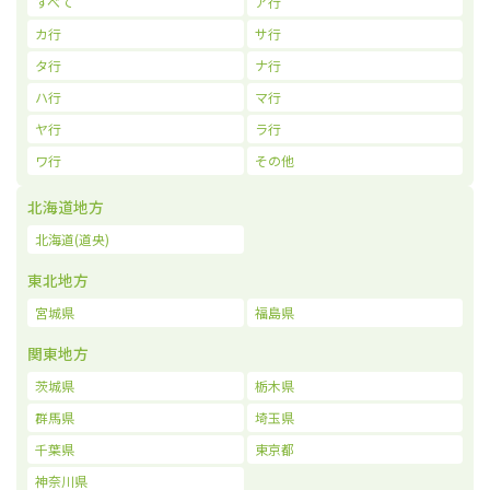
すべて
ア行
カ行
サ行
タ行
ナ行
ハ行
マ行
ヤ行
ラ行
ワ行
その他
北海道地方
北海道(道央)
東北地方
宮城県
福島県
関東地方
茨城県
栃木県
群馬県
埼玉県
千葉県
東京都
神奈川県