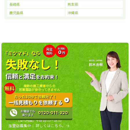
長崎県
熊本県
鹿児島県
沖縄県
利用料
完全
0
『ミツマド』なら
無料
円
失敗なし！
ACCEL JAPAN
鈴木杏樹
信頼
満足
と
をお約束！
複数の施工業者からの
無料
営業電話が掛かってきません
たった30秒で依頼完了！
一括見積もりを依頼する
お電話でも
0120-011-320
承ります
［受付時間］平日 10:00〜18:00
加盟店募集中！ 詳しくはこちら。