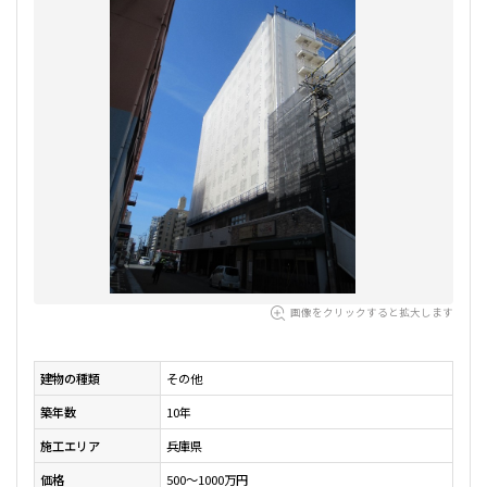
画像をクリックすると拡大します
建物の種類
その他
築年数
10年
施工エリア
兵庫県
価格
500～1000万円