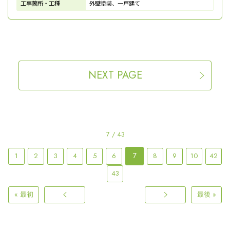
工事箇所・工種
外壁塗装、一戸建て
NEXT PAGE
7 / 43
7
1
2
3
4
5
6
8
9
10
42
43
« 最初
最後 »