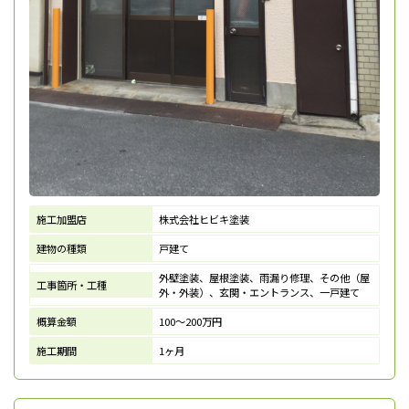
施工加盟店
株式会社ヒビキ塗装
建物の種類
戸建て
外壁塗装、屋根塗装、雨漏り修理、その他（屋
工事箇所・工種
外・外装）、玄関・エントランス、一戸建て
概算金額
100～200万円
施工期間
1ヶ月