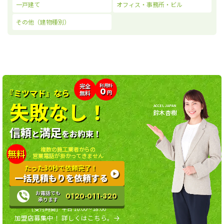
一戸建て
オフィス・事務所・ビル
その他（建物種別）
利用料
完全
0
『ミツマド』なら
無料
円
失敗なし！
ACCEL JAPAN
鈴木杏樹
信頼
満足
と
をお約束！
複数の施工業者からの
無料
営業電話が掛かってきません
たった30秒で依頼完了！
一括見積もりを依頼する
お電話でも
0120-011-320
承ります
［受付時間］平日 10:00〜18:00
加盟店募集中！ 詳しくはこちら。