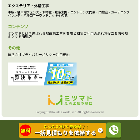
エクステリア・外構工事
車庫・駐車場
フェンス・塀
物置・倉庫
玄関・エントランス
門扉・門柱
庭・ガーデニング
ベランダ・バルコニー
ウッドデッキ
その他
コンテンツ
ミツマドとは？
選ばれる理由
施工事例
費用と相場
ご利用の流れ
お役立ち情報局
ミツマド加盟店
その他
運営会社
プライバシーポリシー
利用規約
Copyright ©Twinkle World, inc. All Rights Reserved.
たった30秒で依頼完了！
無料
一括見積もりを依頼する