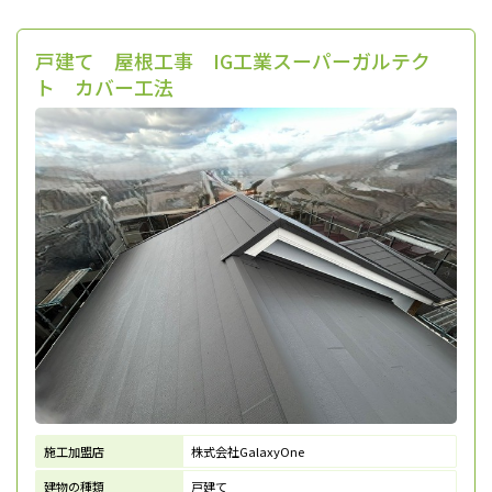
戸建て 屋根工事 IG工業スーパーガルテク
ト カバー工法
施工加盟店
株式会社GalaxyOne
建物の種類
戸建て