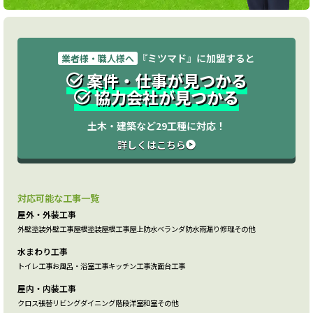
『ミツマド』に加盟すると
業者様・職人様へ
案件・仕事が見つかる
協力会社が見つかる
土木・建築など29工種に対応！
詳しくはこちら
対応可能な工事一覧
屋外・外装工事
外壁塗装
外壁工事
屋根塗装
屋根工事
屋上防水
ベランダ防水
雨漏り修理
その他
水まわり工事
トイレ工事
お風呂・浴室工事
キッチン工事
洗面台工事
屋内・内装工事
クロス張替
リビング
ダイニング
階段
洋室
和室
その他