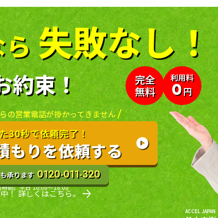
失敗なし！
なら
お約束！
利用料
完全
0
無料
円
らの
営業電話が掛かってきません
た30秒で依頼完了！
積もりを依頼する
0120-011-320
も承ります
時間］平日 10:00〜18:00
中！ 詳しくはこちら。
ACCEL JAPAN