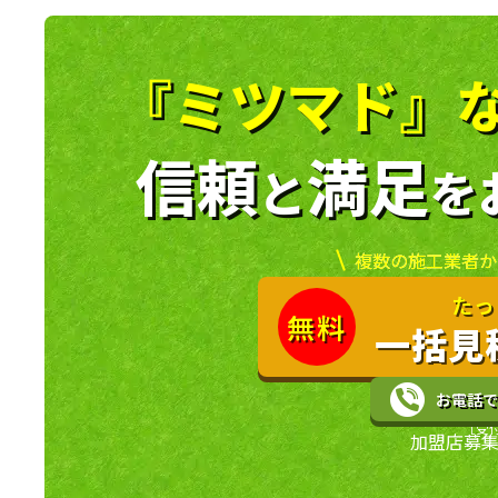
『ミツマド』
信頼
満足
と
を
複数の施工業者か
たっ
無料
一括見
お電話で
［受付
加盟店募集