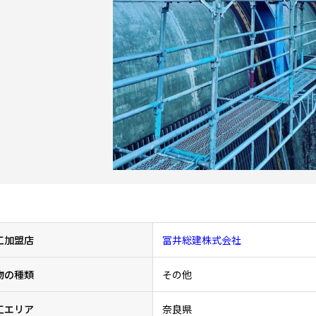
工加盟店
冨井総建株式会社
物の種類
その他
工エリア
奈良県