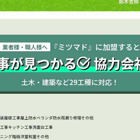
鈴木杏樹
『ミツマド』に加盟する
業者様・職人様へ
事が見つかる
協力会
土木・建築など29工種に対応！
装
屋根工事
屋上防水
ベランダ防水
雨漏り修理
その他
工事
キッチン工事
洗面台工事
ニング
階段
洋室
和室
その他