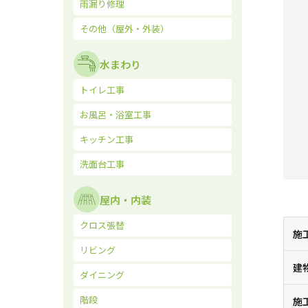
雨漏り修理
その他（屋外・外装）
水まわり
トイレ工事
お風呂・浴室工事
キッチン工事
洗面台工事
屋内・内装
クロス張替
施
リビング
建
ダイニング
階段
施