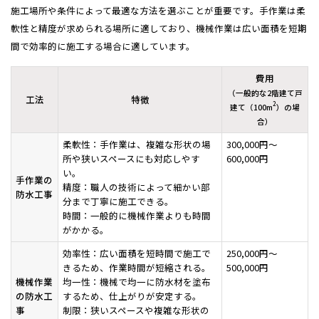
施工場所や条件によって最適な方法を選ぶことが重要です。手作業は柔
軟性と精度が求められる場所に適しており、機械作業は広い面積を短期
間で効率的に施工する場合に適しています。
費用
（一般的な2階建て戸
工法
特徴
2
建て（100m
）の場
合）
柔軟性：手作業は、複雑な形状の場
300,000円〜
所や狭いスペースにも対応しやす
600,000円
い。
手作業の
精度：職人の技術によって細かい部
防水工事
分まで丁寧に施工できる。
時間：一般的に機械作業よりも時間
がかかる。
効率性：広い面積を短時間で施工で
250,000円〜
きるため、作業時間が短縮される。
500,000円
機械作業
均一性：機械で均一に防水材を塗布
の防水工
するため、仕上がりが安定する。
事
制限：狭いスペースや複雑な形状の