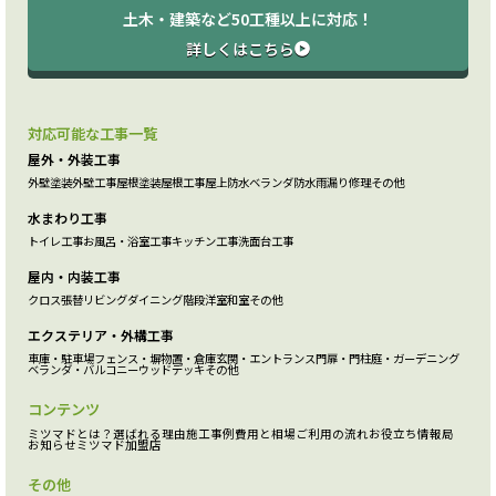
土木・建築など50工種以上に対応！
詳しくはこちら
対応可能な工事一覧
屋外・外装工事
外壁塗装
外壁工事
屋根塗装
屋根工事
屋上防水
ベランダ防水
雨漏り修理
その他
水まわり工事
トイレ工事
お風呂・浴室工事
キッチン工事
洗面台工事
屋内・内装工事
クロス張替
リビング
ダイニング
階段
洋室
和室
その他
エクステリア・外構工事
車庫・駐車場
フェンス・塀
物置・倉庫
玄関・エントランス
門扉・門柱
庭・ガーデニング
ベランダ・バルコニー
ウッドデッキ
その他
コンテンツ
ミツマドとは？
選ばれる理由
施工事例
費用と相場
ご利用の流れ
お役立ち情報局
お知らせ
ミツマド加盟店
その他