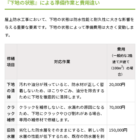
『下地の状態』による準備作業と費用違い
屋上防水工事において、下地の状態は防水性能と耐久性に大きな影響を
与える重要な要素です。下地の状態によって準備費用は大きく変動しま
す。
費用
（一般的な2階
修繕
対応作業
建て戸建て
項目
2
（100m
）の場
合）
下地
汚れや油分が残っていると、防水材が正しく密
20,000円
の清
着しないため、ほこりやごみ、油分を除去する
掃
ために下地を徹底的に清掃します。
クラ
クラックを補修しないと、水漏れの原因になる
70,000円
ック
ため、下地にクラックやひび割れがある場合、
補修
専用の補修材で修繕します。
旧防
劣化した防水層をそのままにすると、新しい防
150,000円
水層
水層の性能が低下するため、既存の防水層を剥