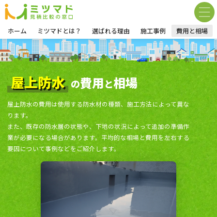
ホーム
ミツマドとは？
選ばれる理由
施工事例
費用と相場
屋上防水
費用
相場
の
と
屋上防水の費用は使用する防水材の種類、施工方法によって異な
ります。
また、既存の防水層の状態や、下地の状況によって追加の準備作
業が必要になる場合があります。平均的な相場と費用を左右する
要因について事例などをご紹介します。