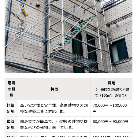
足場
費用
の種
特徴
（一般的な2階建て戸建
類
2
て（100m
）の場合）
枠組
高い安定性と安全性、高層建物や大規
70,000円～100,000
足場
模な建築工事に対応可能。
円
単管
組み立てが簡単で、小規模の建物や複
60,000円～90,000円
足場
雑な形状の建物に適している。