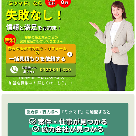
0
『ミツマド』なら
無料
円
失敗なし！
信頼
満足
と
をお約束！
複数の施工業者からの
無料
営業電話が掛かってきません
あらゆる建物の工事・リフォーム
の
一括見積もりを依頼する
お電話でも
0120-011-320
承ります
［受付時間］平日 10:00〜18:00
加盟店募集中！ 詳しくはこちら。
『ミツマド』に加盟すると
業者様・職人様へ
案件・仕事が見つかる
協力会社が見つかる