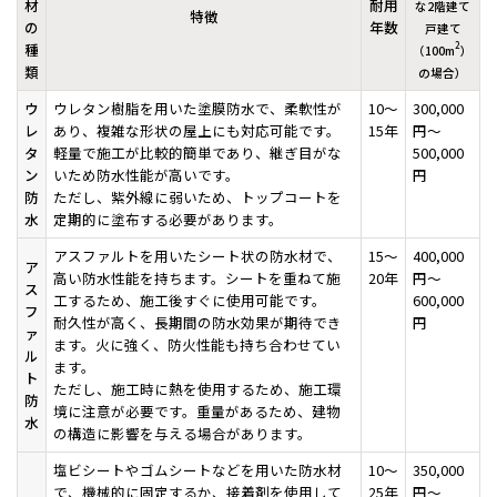
材
耐用
な2階建て
特徴
の
年数
戸建て
種
2
（100m
）
類
の場合）
ウ
ウレタン樹脂を用いた塗膜防水で、柔軟性が
10〜
300,000
レ
あり、複雑な形状の屋上にも対応可能です。
15年
円〜
タ
軽量で施工が比較的簡単であり、継ぎ目がな
500,000
ン
いため防水性能が高いです。
円
防
ただし、紫外線に弱いため、トップコートを
水
定期的に塗布する必要があります。
アスファルトを用いたシート状の防水材で、
15〜
400,000
ア
高い防水性能を持ちます。シートを重ねて施
20年
円〜
ス
工するため、施工後すぐに使用可能です。
600,000
フ
耐久性が高く、長期間の防水効果が期待でき
円
ァ
ます。火に強く、防火性能も持ち合わせてい
ル
ます。
ト
ただし、施工時に熱を使用するため、施工環
防
境に注意が必要です。重量があるため、建物
水
の構造に影響を与える場合があります。
塩ビシートやゴムシートなどを用いた防水材
10～
350,000
で、機械的に固定するか、接着剤を使用して
25年
円〜